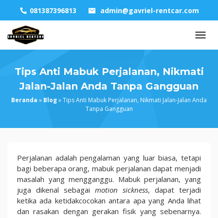
Skip
081387396813
admin@gavriel-rentcar.com
to
content
Tips Anti Mabuk Perjalanan, Nikmati
Jalan-Jalan Anda Tanpa Gangguan
Beranda
»
Blog
»
Tips Anti Mabuk Perjalanan, Nikmati Jalan-Jalan Anda
Tanpa Gangguan
Tips
Perjalanan adalah pengalaman yang luar biasa, tetapi
Anti
bagi beberapa orang, mabuk perjalanan dapat menjadi
Mabuk
masalah yang mengganggu. Mabuk perjalanan, yang
Perjalanan,
juga dikenal sebagai
motion sickness
, dapat terjadi
Nikmati
ketika ada ketidakcocokan antara apa yang Anda lihat
Jalan-
dan rasakan dengan gerakan fisik yang sebenarnya.