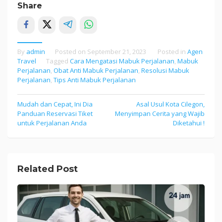
Share
By
admin
Posted on
September 21, 2023
Posted in
Agen
Travel
Tagged
Cara Mengatasi Mabuk Perjalanan
,
Mabuk
Perjalanan
,
Obat Anti Mabuk Perjalanan
,
Resolusi Mabuk
Perjalanan
,
Tips Anti Mabuk Perjalanan
Mudah dan Cepat, Ini Dia
Asal Usul Kota Cilegon,
Post
Panduan Reservasi Tiket
Menyimpan Cerita yang Wajib
navigation
untuk Perjalanan Anda
Diketahui !
Related Post