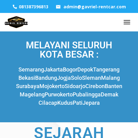
081387396813
admin@gavriel-rentcar.com
MELAYANI SELURUH
KOTA BESAR :
Semarang
Jakarta
Bogor
Depok
Tangerang
Bekasi
Bandung
Jogja
Solo
Sleman
Malang
Surabaya
Mojokerto
Sidoarjo
Cirebon
Banten
Magelang
Purwokerto
Pubalingga
Demak
Cilacap
Kudus
Pati
Jepara
SEJARAH