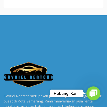
Contact
Hubungi Kami
Gavriel Rentcar merupakan jasa transportasi dengan kantor
pusat di Kota Semarang. Kami menyediakan jasa rental
mobil, carter, drop baik untuk pribadi, keluarga, maupun