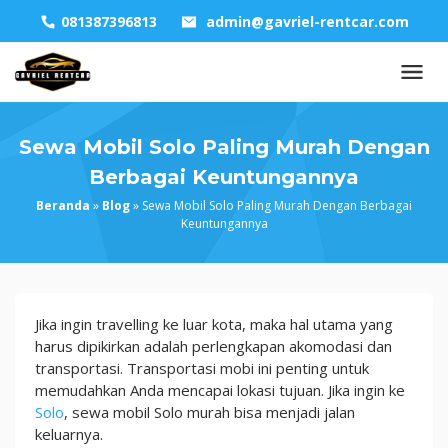
Skip
081387396813
admin@gavriel-rentcar.com
to
content
Sewa Mobil Solo Paling Murah Dengan
Berbagai Keuntungannya
Beranda
»
Blog
»
Sewa Mobil Solo Paling Murah Dengan Berbagai
Keuntungannya
Sewa
Jika ingin travelling ke luar kota, maka hal utama yang
Mobil
harus dipikirkan adalah perlengkapan akomodasi dan
Solo
transportasi. Transportasi mobi ini penting untuk
Paling
memudahkan Anda mencapai lokasi tujuan. Jika ingin ke
Murah
Solo
, sewa mobil Solo murah bisa menjadi jalan
Dengan
keluarnya.