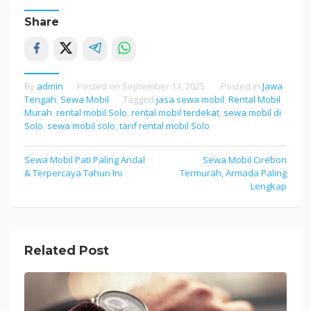
Share
By
admin
Posted on
September 11, 2025
Posted in
Jawa
Tengah
,
Sewa Mobil
Tagged
jasa sewa mobil
,
Rental Mobil
Murah
,
rental mobil Solo
,
rental mobil terdekat
,
sewa mobil di
Solo
,
sewa mobil solo
,
tarif rental mobil Solo
Sewa Mobil Pati Paling Andal
Sewa Mobil Cirebon
Post
& Terpercaya Tahun Ini
Termurah, Armada Paling
navigation
Lengkap
Related Post