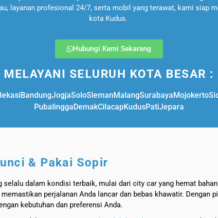
au, layanan profesional 24/7, serta mobil yang terawat, kami siap m
kota Kudus.
Hubungi Kami Sekarang
MELAYANI SELURUH KOTA BESAR :
Bekasi
Bandung
Jogja
Solo
Sleman
Malang
Surabaya
Mojokerto
Si
Pubalingga
Demak
Cilacap
Kudus
Pati
Jepara
unci & Pakai Sopir
selalu dalam kondisi terbaik, mulai dari city car yang hemat baha
 memastikan perjalanan Anda lancar dan bebas khawatir. Dengan pi
engan kebutuhan dan preferensi Anda.