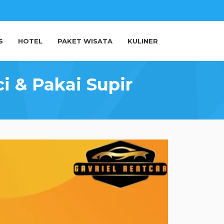
S
HOTEL
PAKET WISATA
KULINER
i & Pakai Supir