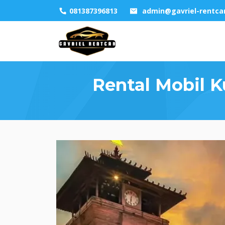
081387396813
admin@gavriel-rentca
Rental Mobil K