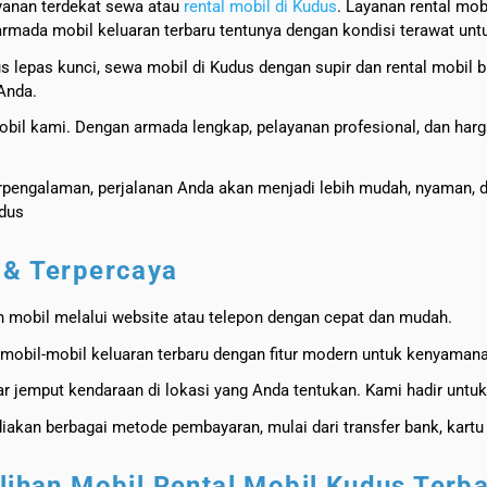
ayanan terdekat sewa atau
rental mobil di Kudus
. Layanan rental mob
armada mobil keluaran terbaru tentunya dengan kondisi terawat un
dus lepas kunci, sewa mobil di Kudus dengan supir dan rental mobi
Anda.
mobil kami. Dengan armada lengkap, pelayanan profesional, dan harg
rpengalaman, perjalanan Anda akan menjadi lebih mudah, nyaman,
udus
 & Terpercaya
 mobil melalui website atau telepon dengan cepat dan mudah.
i mobil-mobil keluaran terbaru dengan fitur modern untuk kenyama
tar jemput kendaraan di lokasi yang Anda tentukan. Kami hadir unt
akan berbagai metode pembayaran, mulai dari transfer bank, kartu 
ilihan Mobil Rental Mobil Kudus Terba