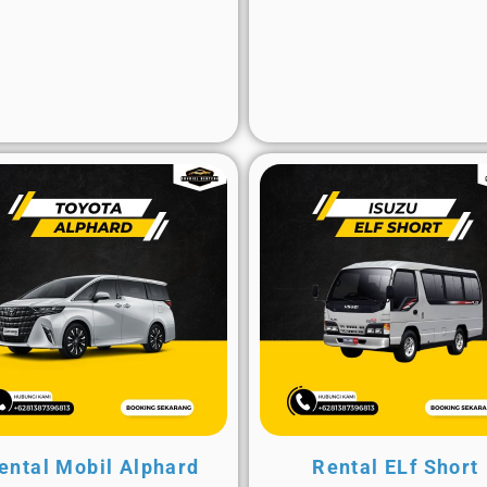
ental Mobil Alphard
Rental ELf Short