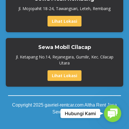
Jl. Mojopahit 18-24, Tawangsari, Leteh, Rembang
Lihat Lokasi
Sewa Mobil Cilacap
Jl. Ketapang No.14, Rejanegara, Gumilir, Kec. Cilacap
Utara
Lihat Lokasi
Copyright 2025 gavriel-rentcar.com Altha Rent Jasa
Contact
Sewa Mobil
Hubungi Kami