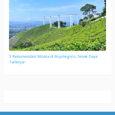
5 Rekomendasi Wisata di Bojonegoro, Simak Daya
Tariknya!