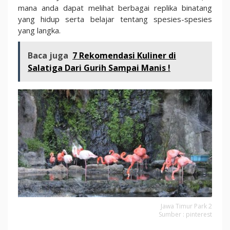
mana anda dapat melihat berbagai replika binatang
yang hidup serta belajar tentang spesies-spesies
yang langka.
Baca juga
7 Rekomendasi Kuliner di
Salatiga Dari Gurih Sampai Manis !
Jawa Timur Park 2
Sumber : pinterest