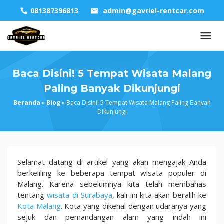
Skip
081387396813
admin@gavriel-rentcar.com
to
content
Baca Disini! 5 Tempat Wisata Malang
Paling Banyak Dikunjungi
Beranda
»
Blog
»
Baca Disini! 5 Tempat Wisata Malang Paling Banyak
Dikunjungi
Baca
Selamat datang di artikel yang akan mengajak Anda
Disini!
berkeliling ke beberapa tempat wisata populer di
5
Malang. Karena sebelumnya kita telah membahas
Tempat
tentang
wisata di Surabaya
, kali ini kita akan beralih ke
Wisata
Kota Malang
. Kota yang dikenal dengan udaranya yang
Malang
sejuk dan pemandangan alam yang indah ini