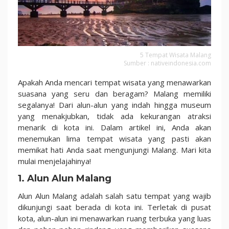
5 Tempat Wisata Malang
Sumber : nativeindonesia.com
Apakah Anda mencari tempat wisata yang menawarkan
suasana yang seru dan beragam? Malang memiliki
segalanya! Dari alun-alun yang indah hingga museum
yang menakjubkan, tidak ada kekurangan atraksi
menarik di kota ini. Dalam artikel ini, Anda akan
menemukan lima tempat wisata yang pasti akan
memikat hati Anda saat mengunjungi Malang. Mari kita
mulai menjelajahinya!
1. Alun Alun Malang
Alun Alun Malang adalah salah satu tempat yang wajib
dikunjungi saat berada di kota ini. Terletak di pusat
kota, alun-alun ini menawarkan ruang terbuka yang luas