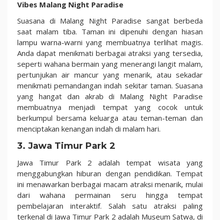
Vibes Malang Night Paradise
Suasana di Malang Night Paradise sangat berbeda
saat malam tiba. Taman ini dipenuhi dengan hiasan
lampu warna-warni yang membuatnya terlihat magis.
Anda dapat menikmati berbagai atraksi yang tersedia,
seperti wahana bermain yang menerangi langit malam,
pertunjukan air mancur yang menarik, atau sekadar
menikmati pemandangan indah sekitar taman. Suasana
yang hangat dan akrab di Malang Night Paradise
membuatnya menjadi tempat yang cocok untuk
berkumpul bersama keluarga atau teman-teman dan
menciptakan kenangan indah di malam hari.
3. Jawa Timur Park 2
Jawa Timur Park 2 adalah tempat wisata yang
menggabungkan hiburan dengan pendidikan. Tempat
ini menawarkan berbagai macam atraksi menarik, mulai
dari wahana permainan seru hingga tempat
pembelajaran interaktif. Salah satu atraksi paling
terkenal di Jawa Timur Park 2 adalah Museum Satwa, di