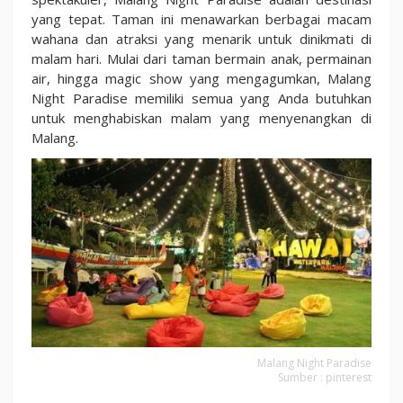
yang tepat. Taman ini menawarkan berbagai macam
wahana dan atraksi yang menarik untuk dinikmati di
malam hari. Mulai dari taman bermain anak, permainan
air, hingga magic show yang mengagumkan, Malang
Night Paradise memiliki semua yang Anda butuhkan
untuk menghabiskan malam yang menyenangkan di
Malang.
Malang Night Paradise
Sumber : pinterest