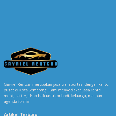
Gavriel Rentcar merupakan jasa transportasi dengan kantor
pusat di Kota Semarang. Kami menyediakan jasa rental
mobil, carter, drop baik untuk pribadi, keluarga, maupun
agenda formal.
Artikel Terbaru