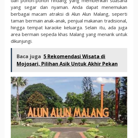
dan pohon-pohon rindang yang memberikan suasana
yang segar dan nyaman. Anda dapat menemukan
berbagai macam atraksi di Alun Alun Malang, seperti
taman bermain anak-anak, penjual makanan tradisional,
hingga tempat karaoke keluarga. Selain itu, ada juga
area bermain sepeda khas Malang yang menarik untuk
dikunjungi.
Baca juga
5 Rekomendasi Wisata di
Mojosari, Pilihan Asik Untuk Akhir Pekan