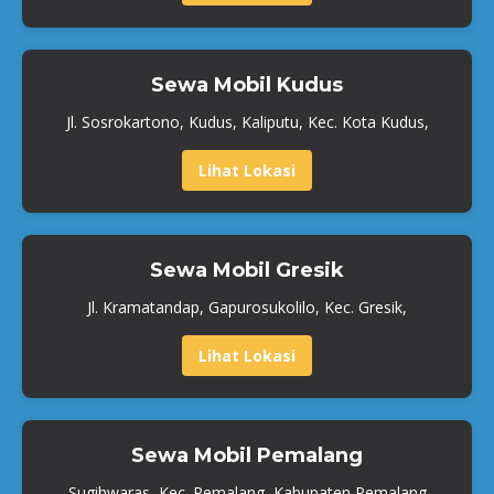
Sewa Mobil Kudus
Jl. Sosrokartono, Kudus, Kaliputu, Kec. Kota Kudus,
Lihat Lokasi
Sewa Mobil Gresik
Jl. Kramatandap, Gapurosukolilo, Kec. Gresik,
Lihat Lokasi
Sewa Mobil Pemalang
Sugihwaras, Kec. Pemalang, Kabupaten Pemalang