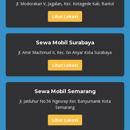
Jl. Modorakan V, Jagalan, Kec. Kotagede Kab. Bantul
Lihat Lokasi
Sewa Mobil Surabaya
Jl. Amir Machmud II, Kec. Gn Anyar Kota Surabaya
Lihat Lokasi
Sewa Mobil Semarang
Jl. Jatiluhur No.56 Ngesrep Kec Banyumanik Kota
Semarang
Lihat Lokasi