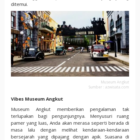
ditemui.
Museum Angkut
Sumber : azwisata.com
Vibes Museum Angkut
Museum Angkut memberikan pengalaman tak
terlupakan bagi pengunjungnya. Menyusuri ruang
pamer yang luas, Anda akan merasa seperti berada di
masa lalu dengan melihat kendaraan-kendaraan
bersejarah yang dipajang dengan apik. Suasana di