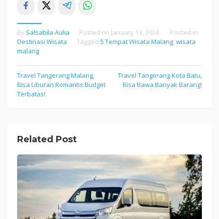
By
Salsabila Aulia
Posted on
January 13, 2024
Posted in
Destinasi Wisata
Tagged
5 Tempat Wisata Malang
,
wisata
malang
Travel Tangerang Malang,
Travel Tangerang Kota Batu,
Post
Bisa Liburan Romantis Budget
Bisa Bawa Banyak Barang!
navigation
Terbatas!
Related Post