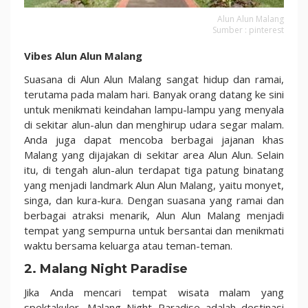
Alun Alun Malang
Sumber : pinterest
Vibes Alun Alun Malang
Suasana di Alun Alun Malang sangat hidup dan ramai,
terutama pada malam hari. Banyak orang datang ke sini
untuk menikmati keindahan lampu-lampu yang menyala
di sekitar alun-alun dan menghirup udara segar malam.
Anda juga dapat mencoba berbagai jajanan khas
Malang yang dijajakan di sekitar area Alun Alun. Selain
itu, di tengah alun-alun terdapat tiga patung binatang
yang menjadi landmark Alun Alun Malang, yaitu monyet,
singa, dan kura-kura. Dengan suasana yang ramai dan
berbagai atraksi menarik, Alun Alun Malang menjadi
tempat yang sempurna untuk bersantai dan menikmati
waktu bersama keluarga atau teman-teman.
2. Malang Night Paradise
Jika Anda mencari tempat wisata malam yang
spektakuler, Malang Night Paradise adalah destinasi