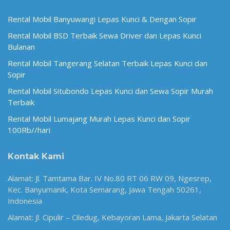
Rental Mobil Banyuwangi Lepas Kunci & Dengan Sopir
Rental Mobil BSD Terbaik Sewa Driver dan Lepas Kunci
Bulanan
Rental Mobil Tangerang Selatan Terbaik Lepas Kunci dan
Sopir
Rental Mobil Situbondo Lepas Kunci dan Sewa Sopir Murah
Terbaik
Rental Mobil Lumajang Murah Lepas Kunci dan Sopir
100Rb//hari
Kontak Kami
Alamat: Jl. Tamtama Bar. IV No.80 RT 06 RW 09, Ngesrep,
Kec. Banyumanik, Kota Semarang, Jawa Tengah 50261,
Indonesia
Alamat: Jl. Cipulir – Ciledug, Kebayoran Lama, Jakarta Selatan