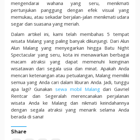
mengendarai wahana yang seru, menikmati
pertunjukan panggung dengan efek visual yang
memukau, atau sekadar berjalan-jalan menikmati udara
segar dan suasana yang meriah.
Dalam artikel ini, kami telah membahas 5 tempat
wisata Malang yang paling banyak dikunjungi. Dari Alun
Alun Malang yang menyegarkan hingga Batu Night
Spectacular yang seru, kota ini menawarkan berbagai
macam atraksi yang dapat memenuhi keinginan
wisatawan dari segala usia dan minat. Apakah Anda
mencari ketenangan atau petualangan, Malang memiliki
semua yang Anda cari dalam liburan Anda. Jadi, tunggu
apa lagi? Gunakan
sewa mobil Malang
dari Gavriel
Rentcar dan Segeralah merencanakan perjalanan
wisata Anda ke Malang dan nikmati keindahannya
dengan segala atraksi yang menarik selama Anda
berada di sana!
Share