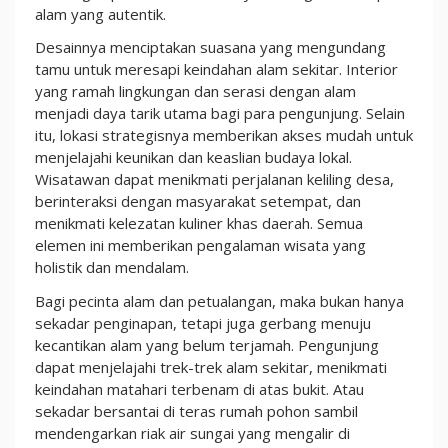
alam yang autentik.
Desainnya menciptakan suasana yang mengundang
tamu untuk meresapi keindahan alam sekitar. Interior
yang ramah lingkungan dan serasi dengan alam
menjadi daya tarik utama bagi para pengunjung. Selain
itu, lokasi strategisnya memberikan akses mudah untuk
menjelajahi keunikan dan keaslian budaya lokal.
Wisatawan dapat menikmati perjalanan keliling desa,
berinteraksi dengan masyarakat setempat, dan
menikmati kelezatan kuliner khas daerah. Semua
elemen ini memberikan pengalaman wisata yang
holistik dan mendalam.
Bagi pecinta alam dan petualangan, maka bukan hanya
sekadar penginapan, tetapi juga gerbang menuju
kecantikan alam yang belum terjamah. Pengunjung
dapat menjelajahi trek-trek alam sekitar, menikmati
keindahan matahari terbenam di atas bukit. Atau
sekadar bersantai di teras rumah pohon sambil
mendengarkan riak air sungai yang mengalir di