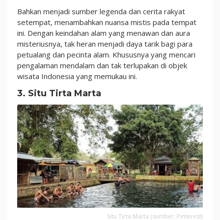
Bahkan menjadi sumber legenda dan cerita rakyat
setempat, menambahkan nuansa mistis pada tempat
ini. Dengan keindahan alam yang menawan dan aura
misteriusnya, tak heran menjadi daya tarik bagi para
petualang dan pecinta alam. Khususnya yang mencari
pengalaman mendalam dan tak terlupakan di objek
wisata Indonesia yang memukau ini.
3. Situ Tirta Marta
Situ Tirta Marta (sumber: Pinterest)