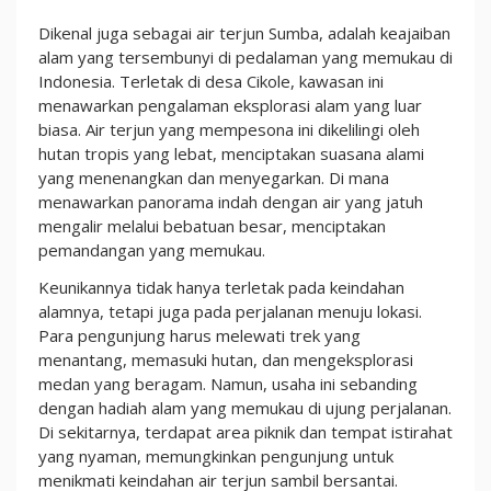
Dikenal juga sebagai air terjun Sumba, adalah keajaiban
alam yang tersembunyi di pedalaman yang memukau di
Indonesia. Terletak di desa Cikole, kawasan ini
menawarkan pengalaman eksplorasi alam yang luar
biasa. Air terjun yang mempesona ini dikelilingi oleh
hutan tropis yang lebat, menciptakan suasana alami
yang menenangkan dan menyegarkan. Di mana
menawarkan panorama indah dengan air yang jatuh
mengalir melalui bebatuan besar, menciptakan
pemandangan yang memukau.
Keunikannya tidak hanya terletak pada keindahan
alamnya, tetapi juga pada perjalanan menuju lokasi.
Para pengunjung harus melewati trek yang
menantang, memasuki hutan, dan mengeksplorasi
medan yang beragam. Namun, usaha ini sebanding
dengan hadiah alam yang memukau di ujung perjalanan.
Di sekitarnya, terdapat area piknik dan tempat istirahat
yang nyaman, memungkinkan pengunjung untuk
menikmati keindahan air terjun sambil bersantai.