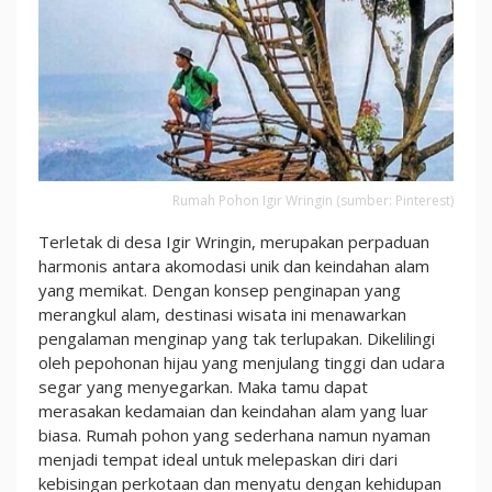
Rumah Pohon Igir Wringin (sumber: Pinterest)
Terletak di desa Igir Wringin, merupakan perpaduan
harmonis antara akomodasi unik dan keindahan alam
yang memikat. Dengan konsep penginapan yang
merangkul alam, destinasi wisata ini menawarkan
pengalaman menginap yang tak terlupakan. Dikelilingi
oleh pepohonan hijau yang menjulang tinggi dan udara
segar yang menyegarkan. Maka tamu dapat
merasakan kedamaian dan keindahan alam yang luar
biasa. Rumah pohon yang sederhana namun nyaman
menjadi tempat ideal untuk melepaskan diri dari
kebisingan perkotaan dan menyatu dengan kehidupan