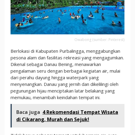
Owabong (sumber: Pinterest)
Berlokasi di Kabupaten Purbalingga, menggabungkan
pesona alam dan fasilitas rekreasi yang mengagumkan.
Dikenal sebagai Danau Bening, menawarkan
pengalaman seru dengan berbagai kegiatan air, mulai
dari perahu dayung hingga waterpark yang
menyenangkan. Danau yang jernih dan dikelilingi oleh
pegunungan hijau menciptakan latar belakang yang
memukau, menambah keindahan tempat ini.
Baca juga
4 Rekomendasi Tempat Wisata
di Cikarang, Murah dan Sejuk!