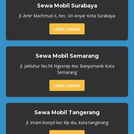
Sewa Mobil Surabaya
Jl. Amir Machmud II, Kec. Gn Anyar Kota Surabaya
Lihat Lokasi
Sewa Mobil Semarang
Jl. Jatiluhur No.56 Ngesrep Kec Banyumanik Kota
Semarang
Lihat Lokasi
Sewa Mobil Tangerang
Jl. Imam bonjol kec klp dia, kota tangerang