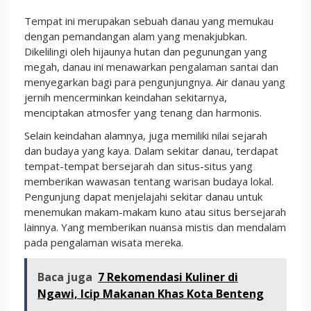
Tempat ini merupakan sebuah danau yang memukau
dengan pemandangan alam yang menakjubkan.
Dikelilingi oleh hijaunya hutan dan pegunungan yang
megah, danau ini menawarkan pengalaman santai dan
menyegarkan bagi para pengunjungnya. Air danau yang
jernih mencerminkan keindahan sekitarnya,
menciptakan atmosfer yang tenang dan harmonis.
Selain keindahan alamnya, juga memiliki nilai sejarah
dan budaya yang kaya. Dalam sekitar danau, terdapat
tempat-tempat bersejarah dan situs-situs yang
memberikan wawasan tentang warisan budaya lokal.
Pengunjung dapat menjelajahi sekitar danau untuk
menemukan makam-makam kuno atau situs bersejarah
lainnya. Yang memberikan nuansa mistis dan mendalam
pada pengalaman wisata mereka.
Baca juga
7 Rekomendasi Kuliner di
Ngawi, Icip Makanan Khas Kota Benteng