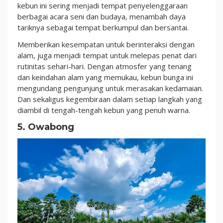
kebun ini sering menjadi tempat penyelenggaraan
berbagai acara seni dan budaya, menambah daya
tariknya sebagai tempat berkumpul dan bersantai.
Memberikan kesempatan untuk berinteraksi dengan
alam, juga menjadi tempat untuk melepas penat dari
rutinitas sehari-hari. Dengan atmosfer yang tenang
dan keindahan alam yang memukau, kebun bunga ini
mengundang pengunjung untuk merasakan kedamaian.
Dan sekaligus kegembiraan dalam setiap langkah yang
diambil di tengah-tengah kebun yang penuh warna.
5. Owabong