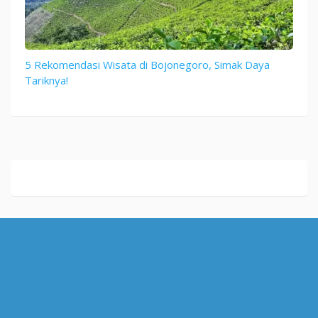
5 Rekomendasi Wisata di Bojonegoro, Simak Daya
Tariknya!