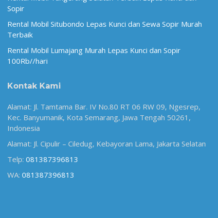
Sopir
Rental Mobil Situbondo Lepas Kunci dan Sewa Sopir Murah
Terbaik
Rental Mobil Lumajang Murah Lepas Kunci dan Sopir
100Rb//hari
Kontak Kami
Alamat: Jl. Tamtama Bar. IV No.80 RT 06 RW 09, Ngesrep,
Kec. Banyumanik, Kota Semarang, Jawa Tengah 50261,
Indonesia
Alamat: Jl. Cipulir – Ciledug, Kebayoran Lama, Jakarta Selatan
Telp:
081387396813
WA:
081387396813