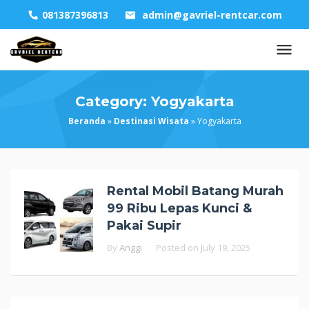
Skip
081387396813
admin@gavriel-rentcar.com
to
content
Category:
Yogyakarta
Beranda
»
Destinasi Wisata
»
Yogyakarta
Rental Mobil Batang Murah
99 Ribu Lepas Kunci &
Pakai Supir
By
Anggi
Posted on
July 19, 2025