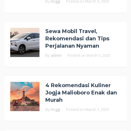
By
Anggi
Posted on
March 9, 2025
Sewa Mobil Travel,
Rekomendasi dan Tips
Perjalanan Nyaman
By
admin
Posted on
March 5, 2025
4 Rekomendasi Kuliner
Jogja Malioboro Enak dan
Murah
By
Anggi
Posted on
March 1, 2025