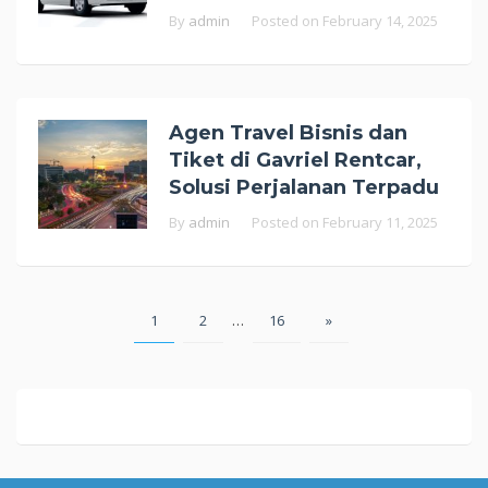
By
admin
Posted on
February 14, 2025
Agen Travel Bisnis dan
Tiket di Gavriel Rentcar,
Solusi Perjalanan Terpadu
By
admin
Posted on
February 11, 2025
Posts
1
2
…
16
»
pagination