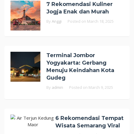
7 Rekomendasi Kuliner
Jogja Enak dan Murah
By
Anggi
Posted on
March 18, 2025
Terminal Jombor
Yogyakarta: Gerbang
Menuju Keindahan Kota
Gudeg
By
admin
Posted on
March 9, 2025
6 Rekomendasi Tempat
Wisata Semarang Viral