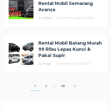
Rental Mobil Semarang
Avanza
By
admin
Posted on
August 5, 2025
Rental Mobil Batang Murah
99 Ribu Lepas Kunci &
Pakai Supir
By
Anggi
Posted on
July 19, 2025
Posts
1
2
…
68
»
pagination