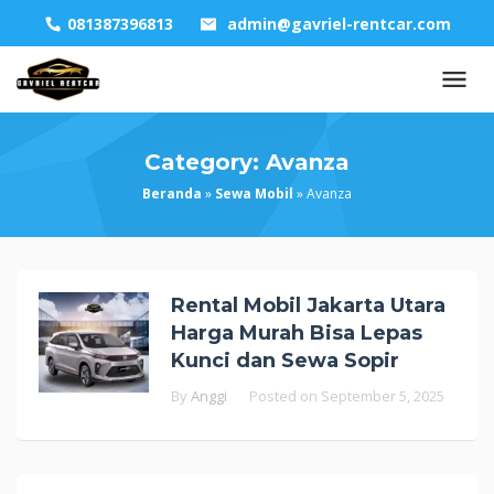
Skip
081387396813
admin@gavriel-rentcar.com
to
content
Category:
Avanza
Beranda
»
Sewa Mobil
»
Avanza
Rental Mobil Jakarta Utara
Harga Murah Bisa Lepas
Kunci dan Sewa Sopir
By
Anggi
Posted on
September 5, 2025