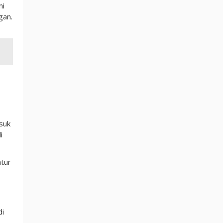
ni
gan.
suk
i
ntur
di