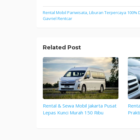
Rental Mobil Pariwisata, Liburan Terpercaya 100%
Post
Gavriel Rentcar
navigation
Related Post
Rental & Sewa Mobil Jakarta Pusat
Renta
Lepas Kunci Murah 150 Ribu
Prakt