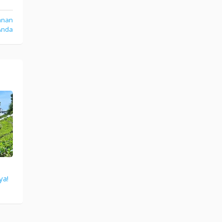
anan
Anda
ya!