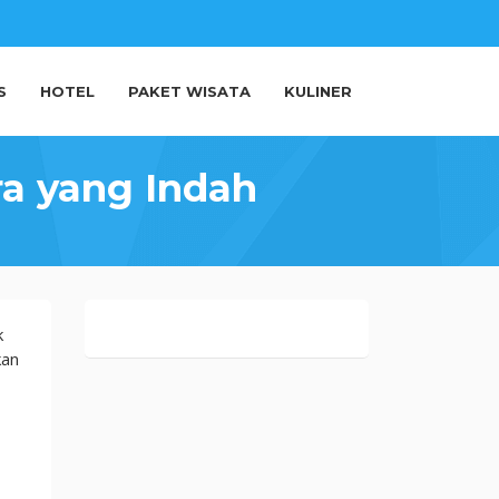
S
HOTEL
PAKET WISATA
KULINER
a yang Indah
k
kan