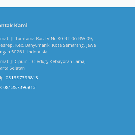
ontak Kami
amat: Jl. Tamtama Bar. IV No.80 RT 06 RW 09,
esrep, Kec. Banyumanik, Kota Semarang, Jawa
ngah 50261, Indonesia
amat: Jl. Cipulir – Ciledug, Kebayoran Lama,
karta Selatan
lp:
081387396813
A:
081387396813