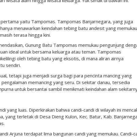
i wisata alam hingga wisata keluarga. Yuk simak di bawah ini.
a pertama yaitu Tampomas. Tampomas Banjarnegara, yang juga
 hanya menawarkan keindahan tebing batu andesit yang memukau
masih terasa hingga kini.
ekomendasikan, Gunung Batu Tampomas memukau pengunjung deng
ujuan ideal untuk bersama keluarga atau teman. Tampomas
lilingi oleh tebing batu yang eksotis, di mana aliran airnya
u sendiri.
sual, tetapi juga menjadi surga bagi para pencinta mancing yang
i pengalaman memancing yang seru. Di sekitar danau, tersedia
rna untuk bersantai sambil menikmati keindahan alam sekitarny
i yang luas. Diperkirakan bahwa candi-candi di wilayah ini menca
a, yang terletak di Desa Dieng Kulon, Kec. Batur, Kab. Banjarnega
as.
Candi Arjuna terdapat lima bangunan candi yang memukau. Candi-c