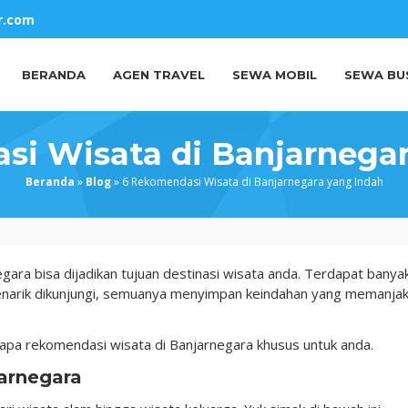
r.com
BERANDA
AGEN TRAVEL
SEWA MOBIL
SEWA BU
si Wisata di Banjarnegar
Beranda
»
Blog
»
6 Rekomendasi Wisata di Banjarnegara yang Indah
ara bisa dijadikan tujuan destinasi wisata anda. Terdapat banya
enarik dikunjungi, semuanya menyimpan keindahan yang memanja
apa rekomendasi wisata di Banjarnegara khusus untuk anda.
arnegara