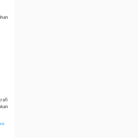
ihan
rafi
hkan
wa
g