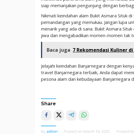
siap memanjakan pengunjung dengan berbaga
Nikmati keindahan alam Bukit Asmara Situk di
pemandangan yang memukau. Jangan lupa untu
menarik yang ada di sana. Bukit Asmara Situ
jiwa dan mengabadikan momen-momen tak terl
Baca juga
7 Rekomendasi Kuliner d
Jelajahi keindahan Banjarnegara dengan ken
travel Banjarnegara terbaik, Anda dapat men
pesona alam dan kebudayaan Banjarnegara de
Share
By
admin
Posted on
March 14, 2025
Posted i