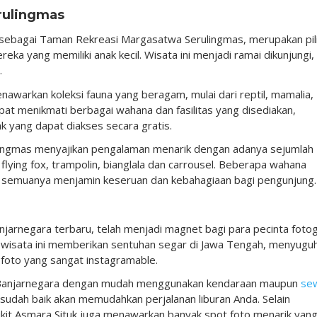
rulingmas
 sebagai Taman Rekreasi Margasatwa Serulingmas, merupakan pil
eka yang memiliki anak kecil. Wisata ini menjadi ramai dikunjungi,
.
warkan koleksi fauna yang beragam, mulai dari reptil, mamalia,
pat menikmati berbagai wahana dan fasilitas yang disediakan,
 yang dapat diakses secara gratis.
lingmas menyajikan pengalaman menarik dengan adanya sejumlah
flying fox, trampolin, bianglala dan carrousel. Beberapa wahana
semuanya menjamin keseruan dan kebahagiaan bagi pengunjung.
njarnegara terbaru, telah menjadi magnet bagi para pecinta fotog
wisata ini memberikan sentuhan segar di Jawa Tengah, menyugu
oto yang sangat instagramable.
k Banjarnegara dengan mudah menggunakan kendaraan maupun
se
 sudah baik akan memudahkan perjalanan liburan Anda. Selain
it Asmara Situk juga menawarkan banyak spot foto menarik yan