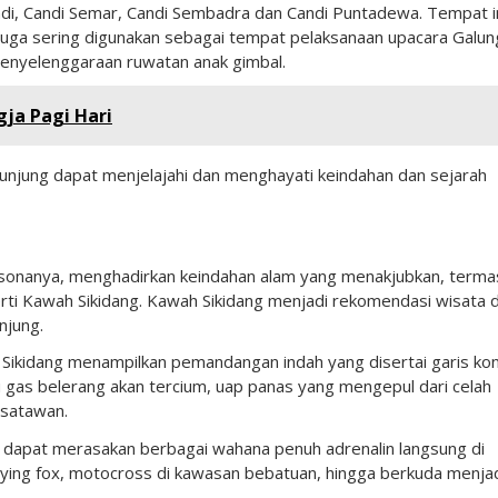
kandi, Candi Semar, Candi Sembadra dan Candi Puntadewa. Tempat i
 juga sering digunakan sebagai tempat pelaksanaan upacara Galun
 penyelenggaraan ruwatan anak gimbal.
ja Pagi Hari
njung dapat menjelajahi dan menghayati keindahan dan sejarah
pesonanya, menghadirkan keindahan alam yang menakjubkan, terma
rti Kawah Sikidang. Kawah Sikidang menjadi rekomendasi wisata d
njung.
Sikidang menampilkan pemandangan indah yang disertai garis ko
 gas belerang akan tercium, uap panas yang mengepul dari celah
isatawan.
 dapat merasakan berbagai wahana penuh adrenalin langsung di
lying fox, motocross di kawasan bebatuan, hingga berkuda menja