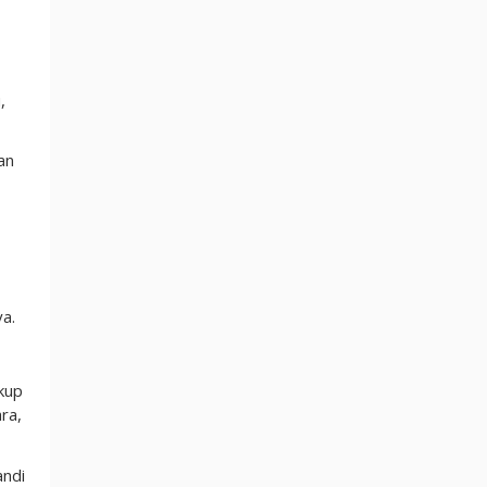
,
an
a.
kup
ra,
andi