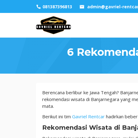
Skip
081387396813
admin@gavriel-rentca
to
content
6 Rekomenda
6
Berencana berlibur ke Jawa Tengah? Banjarneg
Rekomendasi
rekomendasi wisata di Banjarnegara yang m
Wisata
mata.
di
Berikut ini tim
Gavriel Rentcar
hadirkan beber
Banjarnegara
yang
Rekomendasi Wisata di Banj
Indah