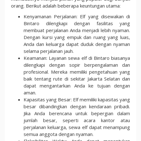
orang. Berikut adalah beberapa keuntungan utama:
Kenyamanan Perjalanan: Elf yang disewakan di
Bintaro dilengkapi dengan fasilitas yang
membuat perjalanan Anda menjadi lebih nyaman.
Dengan kursi yang empuk dan ruang yang luas,
Anda dan keluarga dapat duduk dengan nyaman
selama perjalanan jauh.
Keamanan: Layanan sewa elf di Bintaro biasanya
dilengkapi dengan sopir berpengalaman dan
profesional. Mereka memiliki pengetahuan yang
baik tentang rute di sekitar Jakarta Selatan dan
dapat mengantarkan Anda ke tujuan dengan
aman.
Kapasitas yang Besar: Elf memiliki kapasitas yang
besar dibandingkan dengan kendaraan pribadi.
Jika Anda berencana untuk bepergian dalam
jumlah besar, seperti acara kantor atau
perjalanan keluarga, sewa elf dapat menampung
semua anggota dengan nyaman.
Fleksibilitas Waktu: Anda dapat menentukan