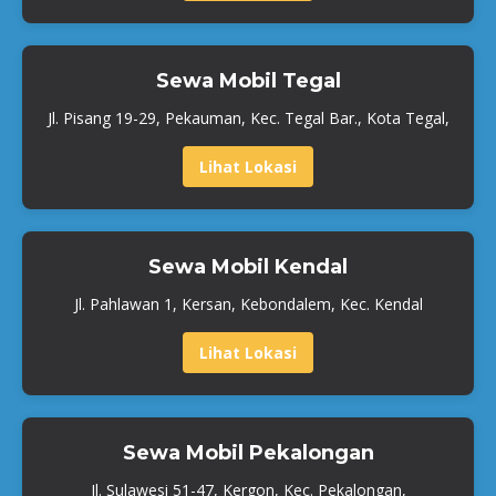
Sewa Mobil Tegal
Jl. Pisang 19-29, Pekauman, Kec. Tegal Bar., Kota Tegal,
Lihat Lokasi
Sewa Mobil Kendal
Jl. Pahlawan 1, Kersan, Kebondalem, Kec. Kendal
Lihat Lokasi
Sewa Mobil Pekalongan
Jl. Sulawesi 51-47, Kergon, Kec. Pekalongan,