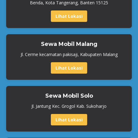
Benda, Kota Tangerang, Banten 15125
Lihat Lokasi
Sewa Mobil Malang
Jl. Cerme kecamatan pakisaji, Kabupaten Malang
Lihat Lokasi
Sewa Mobil Solo
Jl. Jantung Kec. Grogol Kab. Sukoharjo
Lihat Lokasi