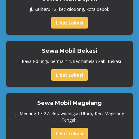
Jl. Kalibaru 12, kec cilodong, kota depok
Lihat Lokasi
Sewa Mobil Bekasi
jl Raya Pd ungu permai 14, kec babelan kab. Bekasi
Lihat Lokasi
Sewa Mobil Magelang
Jl. Medang 17-27, Rejowinangun Utara, Kec. Magelang
Tengah,
Lihat Lokasi