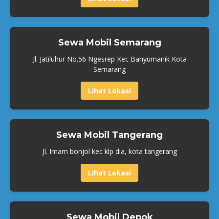
Sewa Mobil Semarang
Jl. Jatiluhur No.56 Ngesrep Kec Banyumanik Kota
Semarang
Lihat Lokasi
Sewa Mobil Tangerang
Jl. Imam bonjol kec klp dia, kota tangerang
Lihat Lokasi
Sewa Mobil Depok