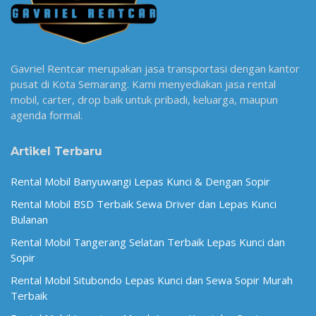
Gavriel Rentcar merupakan jasa transportasi dengan kantor
pusat di Kota Semarang. Kami menyediakan jasa rental
mobil, carter, drop baik untuk pribadi, keluarga, maupun
agenda formal.
Artikel Terbaru
Rental Mobil Banyuwangi Lepas Kunci & Dengan Sopir
Rental Mobil BSD Terbaik Sewa Driver dan Lepas Kunci
Bulanan
Rental Mobil Tangerang Selatan Terbaik Lepas Kunci dan
Sopir
Rental Mobil Situbondo Lepas Kunci dan Sewa Sopir Murah
Terbaik