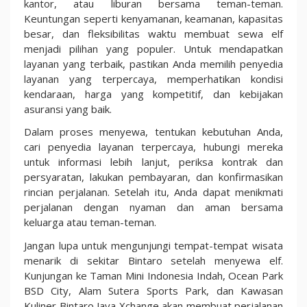
kantor, atau liburan bersama teman-teman.
Keuntungan seperti kenyamanan, keamanan, kapasitas
besar, dan fleksibilitas waktu membuat sewa elf
menjadi pilihan yang populer. Untuk mendapatkan
layanan yang terbaik, pastikan Anda memilih penyedia
layanan yang terpercaya, memperhatikan kondisi
kendaraan, harga yang kompetitif, dan kebijakan
asuransi yang baik.
Dalam proses menyewa, tentukan kebutuhan Anda,
cari penyedia layanan terpercaya, hubungi mereka
untuk informasi lebih lanjut, periksa kontrak dan
persyaratan, lakukan pembayaran, dan konfirmasikan
rincian perjalanan. Setelah itu, Anda dapat menikmati
perjalanan dengan nyaman dan aman bersama
keluarga atau teman-teman.
Jangan lupa untuk mengunjungi tempat-tempat wisata
menarik di sekitar Bintaro setelah menyewa elf.
Kunjungan ke Taman Mini Indonesia Indah, Ocean Park
BSD City, Alam Sutera Sports Park, dan Kawasan
Kuliner Bintaro Jaya Xchange akan membuat perjalanan