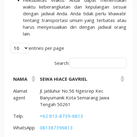
waktu keberangkatan dan kepulangan sesuai
dengan jadwal Anda. Anda tidak perlu khawatir
tentang transportasi umum yang terbatas atau
harus menyesuaikan diri dengan jadwal orang
lain.
entries per page
Search:
NAMA
SEWA HIACE GAVRIEL
Alamat
Jl. Jatiluhur No.56 Ngesrep Kec
agent
Banyumanik Kota Semarang Jawa
Tengah 50261
Telp.
+62 813-8739-6813
WhatsApp
081387396813