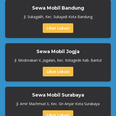
Sewa Mobil Bandung
Jl. Sukagalih, Kec. Sukajadi Kota Bandung
Lihat Lokasi
Sewa Mobil Jogja
Jl. Modorakan V, Jagalan, Kec. Kotagede Kab. Bantul
Lihat Lokasi
Sewa Mobil Surabaya
Jl. Amir Machmud II, Kec. Gn Anyar Kota Surabaya
Lihat Lokasi