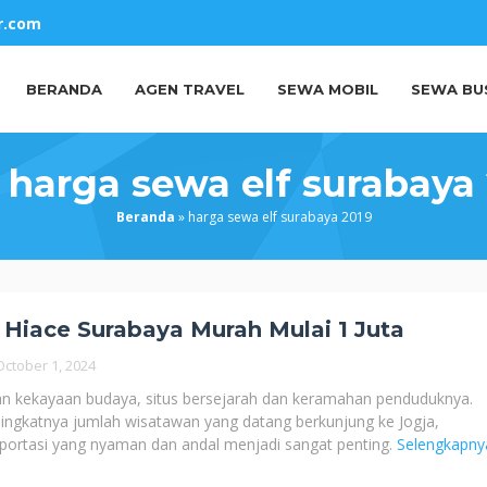
r.com
BERANDA
AGEN TRAVEL
SEWA MOBIL
SEWA BU
:
harga sewa elf surabaya
Beranda
»
harga sewa elf surabaya 2019
Hiace Surabaya Murah Mulai 1 Juta
October 1, 2024
an kekayaan budaya, situs bersejarah dan keramahan penduduknya.
ngkatnya jumlah wisatawan yang datang berkunjung ke Jogja,
portasi yang nyaman dan andal menjadi sangat penting.
Selengkapny