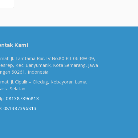
ontak Kami
amat: Jl. Tamtama Bar. IV No.80 RT 06 RW 09,
esrep, Kec. Banyumanik, Kota Semarang, Jawa
ngah 50261, Indonesia
amat: Jl. Cipulir – Ciledug, Kebayoran Lama,
karta Selatan
lp:
081387396813
A:
081387396813