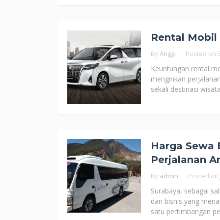
Rental Mobil
By
Anggi
Posted on
Keuntungan rental mo
menginkan perjalanan
sekali destinasi wisat
Harga Sewa E
Perjalanan A
By
admin
Posted on
Surabaya, sebagai sa
dan bisnis yang mena
satu pertimbangan pe