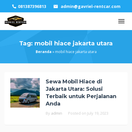
Skip
081387396813
admin@gavriel-rentcar.com
to
content
Tag:
mobil hiace jakarta utara
Beranda
»
mobil hiace jakarta utara
Sewa Mobil Hiace di
Jakarta Utara: Solusi
Terbaik untuk Perjalanan
Anda
By
admin
Posted on
July 19, 2023