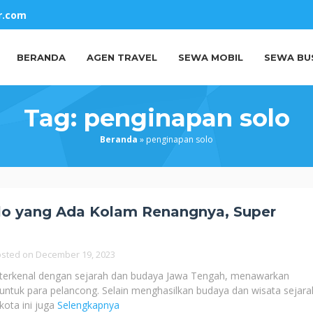
r.com
BERANDA
AGEN TRAVEL
SEWA MOBIL
SEWA BU
Tag:
penginapan solo
Beranda
»
penginapan solo
olo yang Ada Kolam Renangnya, Super
osted on
December 19, 2023
 terkenal dengan sejarah dan budaya Jawa Tengah, menawarkan
ntuk para pelancong. Selain menghasilkan budaya dan wisata sejara
kota ini juga
Selengkapnya