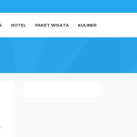
S
HOTEL
PAKET WISATA
KULINER
h