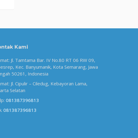
ontak Kami
amat: Jl. Tamtama Bar. IV No.80 RT 06 RW 09,
esrep, Kec. Banyumanik, Kota Semarang, Jawa
ngah 50261, Indonesia
amat: Jl. Cipulir – Ciledug, Kebayoran Lama,
karta Selatan
lp:
081387396813
A:
081387396813