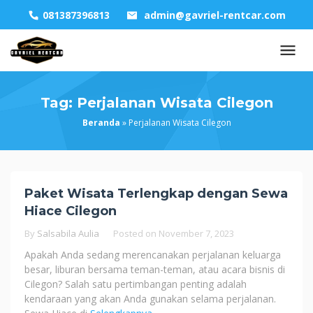
Skip
081387396813
admin@gavriel-rentcar.com
to
content
Tag:
Perjalanan Wisata Cilegon
Beranda
»
Perjalanan Wisata Cilegon
Paket Wisata Terlengkap dengan Sewa
Hiace Cilegon
By
Salsabila Aulia
Posted on
November 7, 2023
Apakah Anda sedang merencanakan perjalanan keluarga
besar, liburan bersama teman-teman, atau acara bisnis di
Cilegon? Salah satu pertimbangan penting adalah
kendaraan yang akan Anda gunakan selama perjalanan.