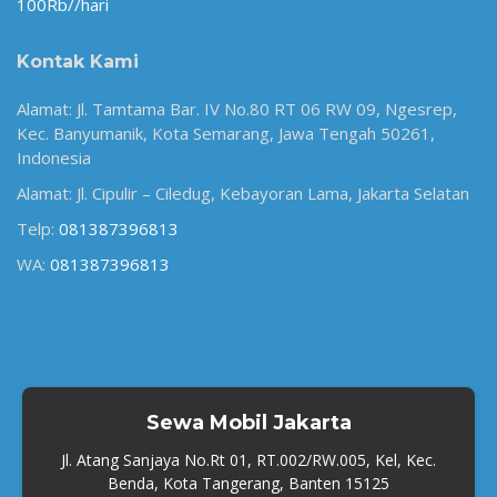
100Rb//hari
Kontak Kami
Alamat: Jl. Tamtama Bar. IV No.80 RT 06 RW 09, Ngesrep,
Kec. Banyumanik, Kota Semarang, Jawa Tengah 50261,
Indonesia
Alamat: Jl. Cipulir – Ciledug, Kebayoran Lama, Jakarta Selatan
Telp:
081387396813
WA:
081387396813
Sewa Mobil Jakarta
Jl. Atang Sanjaya No.Rt 01, RT.002/RW.005, Kel, Kec.
Benda, Kota Tangerang, Banten 15125