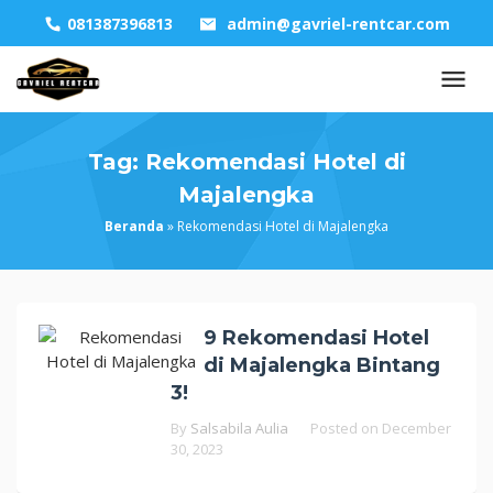
Skip
081387396813
admin@gavriel-rentcar.com
to
content
Tag:
Rekomendasi Hotel di
Majalengka
Beranda
»
Rekomendasi Hotel di Majalengka
9 Rekomendasi Hotel
di Majalengka Bintang
3!
By
Salsabila Aulia
Posted on
December
30, 2023