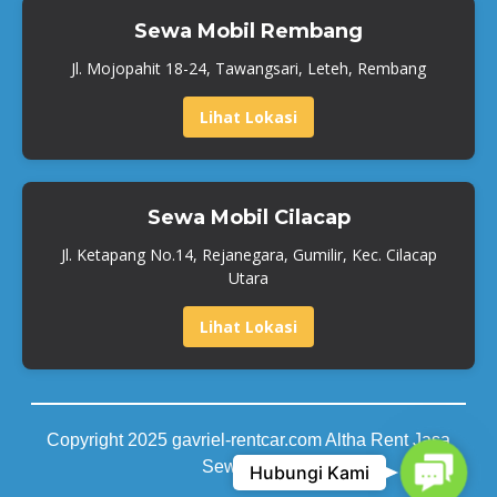
Sewa Mobil Rembang
Jl. Mojopahit 18-24, Tawangsari, Leteh, Rembang
Lihat Lokasi
Sewa Mobil Cilacap
Jl. Ketapang No.14, Rejanegara, Gumilir, Kec. Cilacap
Utara
Lihat Lokasi
Copyright 2025 gavriel-rentcar.com Altha Rent Jasa
Contact
Sewa Mobil
Hubungi Kami