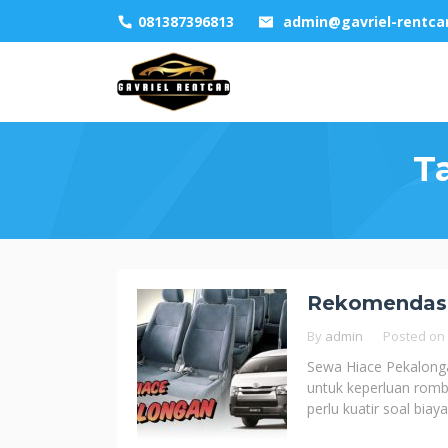
Skip
081387396813
admin@gavriel-rentca
to
content
T
Rekomendasi
By
admin
Posted on
Sewa Hiace Pekalong
untuk keperluan romb
perlu kuatir soal bia