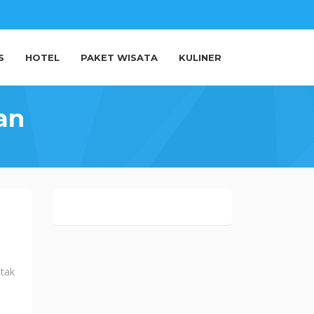
S
HOTEL
PAKET WISATA
KULINER
an
 tak