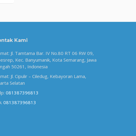
ontak Kami
amat: Jl. Tamtama Bar. IV No.80 RT 06 RW 09,
esrep, Kec. Banyumanik, Kota Semarang, Jawa
ngah 50261, Indonesia
amat: Jl. Cipulir – Ciledug, Kebayoran Lama,
karta Selatan
lp:
081387396813
A:
081387396813