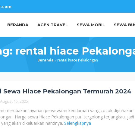
r.com
BERANDA
AGEN TRAVEL
SEWA MOBIL
SEWA BU
ag:
rental hiace Pekalong
Beranda
»
rental hiace Pekalongan
 Sewa Hiace Pekalongan Termurah 2024
August 15, 2025
an merupakan layanan penyewaan kendaraan yang cocok digunakan
ongan. Harga sewa Hiace Pekalongan pun tergolong terjangkau, jadi
ya yang akan dikeluarkan nantinya.
Selengkapnya