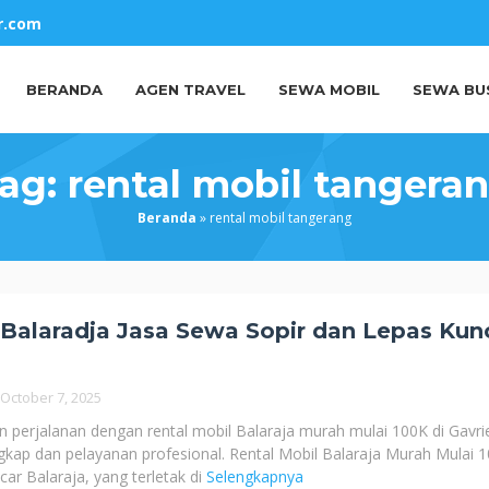
r.com
BERANDA
AGEN TRAVEL
SEWA MOBIL
SEWA BU
ag:
rental mobil tangera
Beranda
»
rental mobil tangerang
 Balaradja Jasa Sewa Sopir dan Lepas Kun
October 7, 2025
erjalanan dengan rental mobil Balaraja murah mulai 100K di Gavri
ap dan pelayanan profesional. Rental Mobil Balaraja Murah Mulai 
ar Balaraja, yang terletak di
Selengkapnya