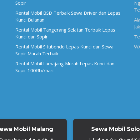
Sopir
Ng
Te
Rental Mobil BSD Terbaik Sewa Driver dan Lepas
Kunci Bulanan
Al
Ja
Rental Mobil Tangerang Selatan Terbaik Lepas
Kunci dan Sopir
Te
Rental Mobil Situbondo Lepas Kunci dan Sewa
W
Sopir Murah Terbaik
Rental Mobil Lumajang Murah Lepas Kunci dan
Sopir 100Rb//hari
ewa Mobil Malang
Sewa Mobil Solo
. Cerme kecamatan pakisaji,
Jl. Jantung Kec. Grogol Ka