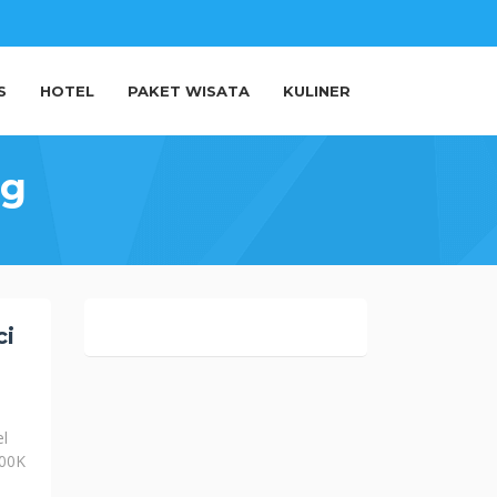
S
HOTEL
PAKET WISATA
KULINER
ng
ci
el
100K