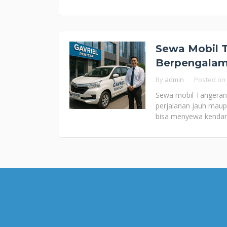
Sewa Mobil 
Berpengala
By
admin
Posted on
Sewa mobil Tangerang
perjalanan jauh maupu
bisa menyewa kendar