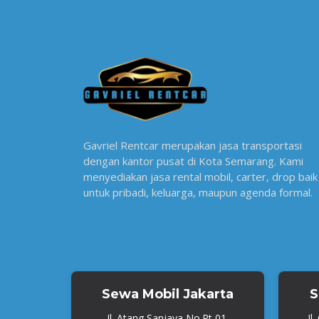
Gavriel Rentcar merupakan jasa transportasi
dengan kantor pusat di Kota Semarang. Kami
menyediakan jasa rental mobil, carter, drop baik
untuk pribadi, keluarga, maupun agenda formal.
Sewa Mobil Jakarta
S
Jl. Atang Sanjaya No.Rt 01,
Jl