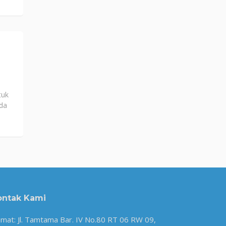
tuk
nda
ontak Kami
amat: Jl. Tamtama Bar. IV No.80 RT 06 RW 09,