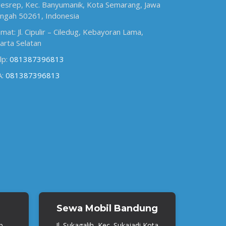
esrep, Kec. Banyumanik, Kota Semarang, Jawa
ngah 50261, Indonesia
amat: Jl. Cipulir – Ciledug, Kebayoran Lama,
karta Selatan
lp:
081387396813
A:
081387396813
Sewa Mobil Bandung
b.
Jl. Sukagalih, Kec. Sukajadi Kota