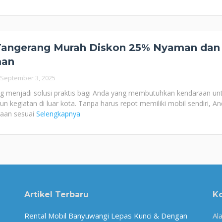
Tangerang Murah Diskon 25% Nyaman dan
man
September 3, 2025
 menjadi solusi praktis bagi Anda yang membutuhkan kendaraan un
n kegiatan di luar kota. Tanpa harus repot memiliki mobil sendiri, A
aan sesuai
Selengkapnya
Artikel Terbaru
K
Rental Mobil Banyuwangi Lepas Kunci & Dengan
Al