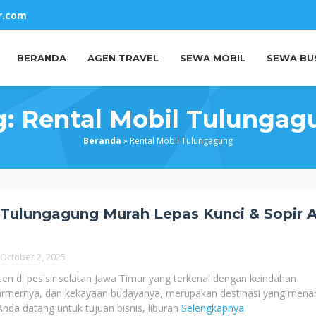
r.com
BERANDA
AGEN TRAVEL
SEWA MOBIL
SEWA BU
g:
Rental Mobil Tulungag
Beranda
»
Rental Mobil Tulungagung
 Tulungagung Murah Lepas Kunci & Sopir A
October 2, 2025
en di pesisir selatan Jawa Timur yang terkenal dengan keindahan
marmernya, dan kekayaan budayanya, merupakan destinasi yang menar
 Anda datang untuk tujuan bisnis, liburan
Selengkapnya