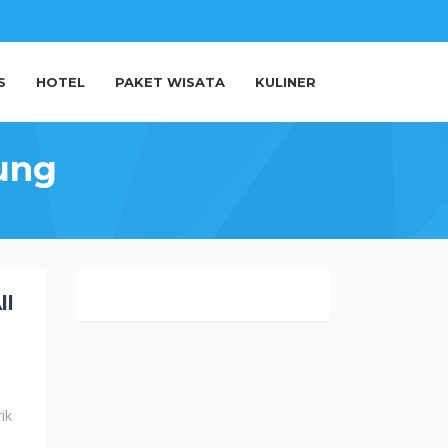
S
HOTEL
PAKET WISATA
KULINER
ung
ll
ik