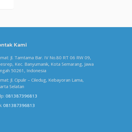
ontak Kami
amat: Jl. Tamtama Bar. IV No.80 RT 06 RW 09,
esrep, Kec. Banyumanik, Kota Semarang, Jawa
ngah 50261, Indonesia
amat: Jl. Cipulir – Ciledug, Kebayoran Lama,
karta Selatan
lp:
081387396813
A:
081387396813