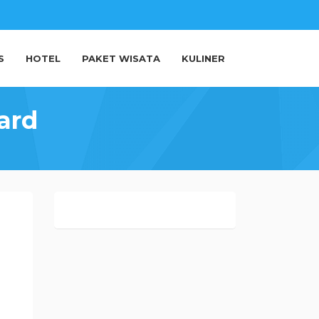
S
HOTEL
PAKET WISATA
KULINER
ard