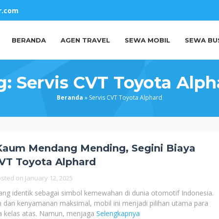
r.com
BERANDA
AGEN TRAVEL
SEWA MOBIL
SEWA BU
g:
Servis CVT Toyota Alph
Beranda
»
Servis CVT Toyota Alphard
Kaum Mendang Mending, Segini Biaya
VT Toyota Alphard
osted on
January 12, 2025
g identik sebagai simbol kemewahan di dunia otomotif Indonesia.
 dan kenyamanan maksimal, mobil ini menjadi pilihan utama para
ga kelas atas. Namun, menjaga
Selengkapnya