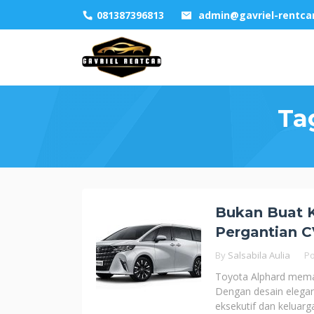
Skip
081387396813
admin@gavriel-rentca
to
content
Ta
Bukan Buat 
Pergantian C
By
Salsabila Aulia
P
Toyota Alphard meman
Dengan desain elegan
eksekutif dan keluar