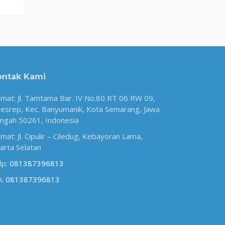
ontak Kami
amat: Jl. Tamtama Bar. IV No.80 RT 06 RW 09,
esrep, Kec. Banyumanik, Kota Semarang, Jawa
ngah 50261, Indonesia
amat: Jl. Cipulir – Ciledug, Kebayoran Lama,
karta Selatan
lp:
081387396813
A:
081387396813