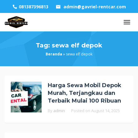
Skip
081387396813
admin@gavriel-rentcar.com
to
content
Tag:
sewa elf depok
Beranda
»
sewa elf depok
Harga Sewa Mobil Depok
Murah, Terjangkau dan
Terbaik Mulai 100 Ribuan
By
admin
Posted on
August 14, 2025