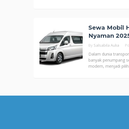
Sewa Mobil H
Nyaman 202
By
Salsabila Aulia
P
Dalam dunia transpo
banyak penumpang sem
modern, menjadi pilih