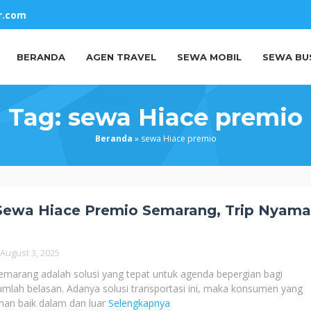
r.com
BERANDA
AGEN TRAVEL
SEWA MOBIL
SEWA BU
Tag:
sewa Hiace premio
Beranda
»
sewa Hiace premio
 Sewa Hiace Premio Semarang, Trip Nyam
August 3, 2025
marang adalah solusi yang tepat untuk agenda bepergian bagi
lah belasan. Adanya solusi transportasi ini, maka konsumen yang
nan baik dalam dan luar
Selengkapnya