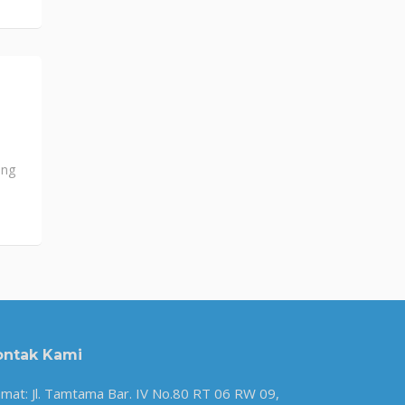
ung
ontak Kami
amat: Jl. Tamtama Bar. IV No.80 RT 06 RW 09,