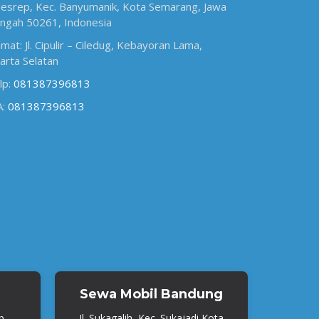
esrep, Kec. Banyumanik, Kota Semarang, Jawa
ngah 50261, Indonesia
amat: Jl. Cipulir – Ciledug, Kebayoran Lama,
karta Selatan
lp:
081387396813
A:
081387396813
Sewa Mobil Bandung
b.
Jl. Sukagalih, Kec. Sukajadi Kota