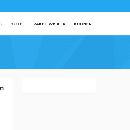
S
HOTEL
PAKET WISATA
KULINER
an