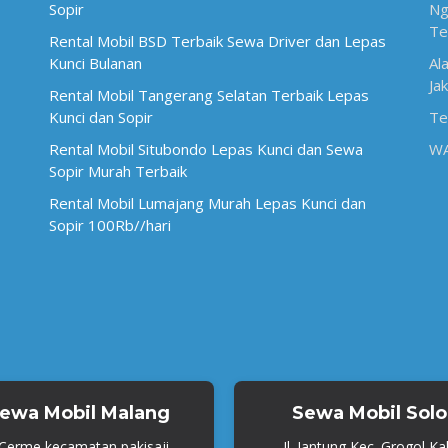
Sopir
Ng
Te
Rental Mobil BSD Terbaik Sewa Driver dan Lepas
Kunci Bulanan
Al
Ja
Rental Mobil Tangerang Selatan Terbaik Lepas
Kunci dan Sopir
Te
Rental Mobil Situbondo Lepas Kunci dan Sewa
W
Sopir Murah Terbaik
Rental Mobil Lumajang Murah Lepas Kunci dan
Sopir 100Rb//hari
ewa Mobil Malang
Sewa Mobil Solo
. Cerme kecamatan pakisaji,
Jl. Jantung Kec. Grogol Ka