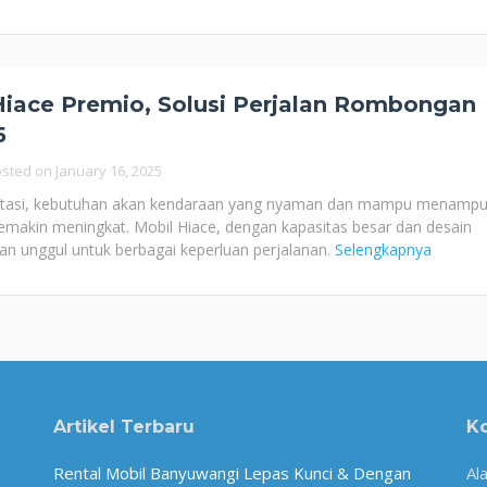
iace Premio, Solusi Perjalan Rombongan
5
osted on
January 16, 2025
rtasi, kebutuhan akan kendaraan yang nyaman dan mampu menamp
akin meningkat. Mobil Hiace, dengan kapasitas besar dan desain
an unggul untuk berbagai keperluan perjalanan.
Selengkapnya
Artikel Terbaru
K
Rental Mobil Banyuwangi Lepas Kunci & Dengan
Al