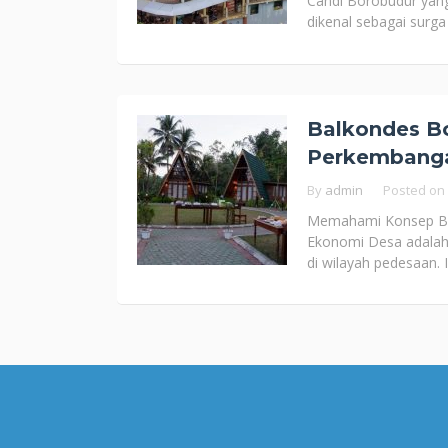
Candi Borobudur yang
dikenal sebagai surga
Balkondes Bo
Perkembang
By
admin
Posted on
Memahami Konsep Bal
Ekonomi Desa adalah
di wilayah pedesaan.