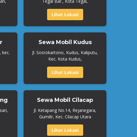
ah,
Tegal Bar., Kota Tegal,
Lihat Lokasi
r
Sewa Mobil Kudus
, kec.
Jl. Sosrokartono, Kudus, Kaliputu,
Kec. Kota Kudus,
Lihat Lokasi
ang
Sewa Mobil Cilacap
ari,
Jl. Ketapang No.14, Rejanegara,
Gumilir, Kec. Cilacap Utara
Lihat Lokasi