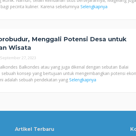
 ikonik. Namun, selain keindahan situs bersejarahnya, Magelang jug
 bagi pecinta kuliner. Karena sebelumnya
Selengkapnya
robudur, Menggali Potensi Desa untuk
an Wisata
September 27, 2023
kondes Balkondes atau yang juga dikenal dengan sebutan Balai
 sebuah konsep yang bertujuan untuk mengembangkan potensi eko
 Ini adalah sebuah pendekatan yang
Selengkapnya
Artikel Terbaru
K