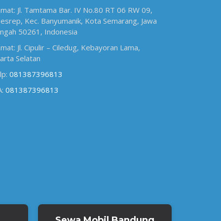
amat: Jl. Tamtama Bar. IV No.80 RT 06 RW 09,
esrep, Kec. Banyumanik, Kota Semarang, Jawa
ngah 50261, Indonesia
amat: Jl. Cipulir – Ciledug, Kebayoran Lama,
karta Selatan
lp:
081387396813
A:
081387396813
Sewa Mobil Bandung