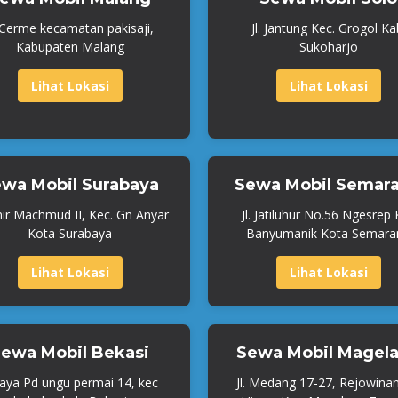
. Cerme kecamatan pakisaji,
Jl. Jantung Kec. Grogol Ka
Kabupaten Malang
Sukoharjo
Lihat Lokasi
Lihat Lokasi
wa Mobil Surabaya
Sewa Mobil Semar
mir Machmud II, Kec. Gn Anyar
Jl. Jatiluhur No.56 Ngesrep
Kota Surabaya
Banyumanik Kota Semara
Lihat Lokasi
Lihat Lokasi
ewa Mobil Bekasi
Sewa Mobil Magel
Raya Pd ungu permai 14, kec
Jl. Medang 17-27, Rejowina