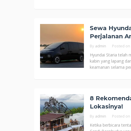
Sewa Hyundai
Perjalanan A
By
admin
Posted on
Hyundai Staria telah 
kabin yang lapang dan
keamanan selama perj
8 Rekomenda
Lokasinya!
By
admin
Posted on
Ketika berbicara tent