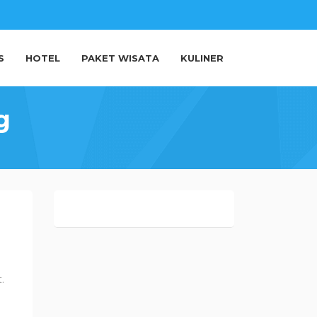
S
HOTEL
PAKET WISATA
KULINER
g
.