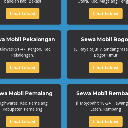
babelan kab. Bekasi
Utara, Kec. Magelang Teng
Lihat Lokasi
Lihat Lokasi
a Mobil Pekalongan
Sewa Mobil Bogo
 Sulawesi 51-47, Kergon, Kec.
JL. Raya tajur V, Sindang rasa
Pekalongan,
Bogor Timur
Lihat Lokasi
Lihat Lokasi
wa Mobil Pemalang
Sewa Mobil Remb
ugihwaras, Kec. Pemalang,
Jl. Mojopahit 18-24, Tawangs
Kabupaten Pemalang
Leteh, Rembang
Lihat Lokasi
Lihat Lokasi