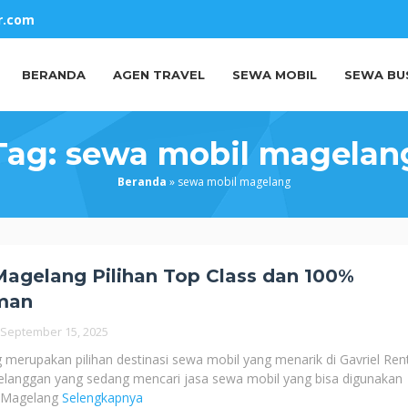
r.com
BERANDA
AGEN TRAVEL
SEWA MOBIL
SEWA BU
Tag:
sewa mobil magelan
Beranda
»
sewa mobil magelang
agelang Pilihan Top Class dan 100%
man
September 15, 2025
merupakan pilihan destinasi sewa mobil yang menarik di Gavriel Rent
elanggan yang sedang mencari jasa sewa mobil yang bisa digunakan
ta Magelang
Selengkapnya