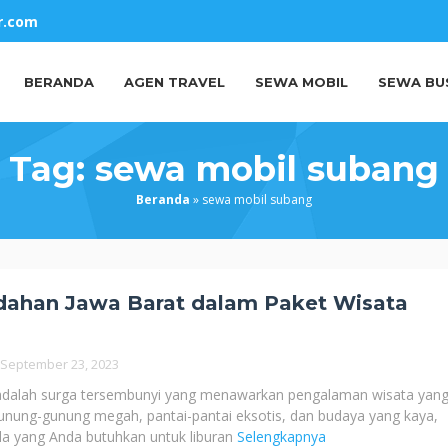
r.com
BERANDA
AGEN TRAVEL
SEWA MOBIL
SEWA BU
Tag:
sewa mobil subang
Beranda
»
sewa mobil subang
ndahan Jawa Barat dalam Paket Wisata
September 23, 2023
 adalah surga tersembunyi yang menawarkan pengalaman wisata yang
unung-gunung megah, pantai-pantai eksotis, dan budaya yang kaya,
la yang Anda butuhkan untuk liburan
Selengkapnya