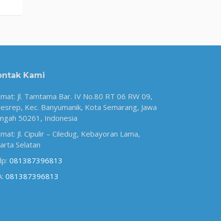
ontak Kami
amat: Jl. Tamtama Bar. IV No.80 RT 06 RW 09,
esrep, Kec. Banyumanik, Kota Semarang, Jawa
ngah 50261, Indonesia
amat: Jl. Cipulir – Ciledug, Kebayoran Lama,
karta Selatan
lp:
081387396813
A:
081387396813