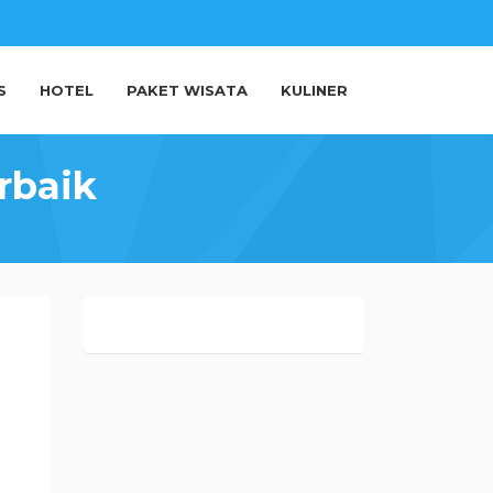
S
HOTEL
PAKET WISATA
KULINER
rbaik