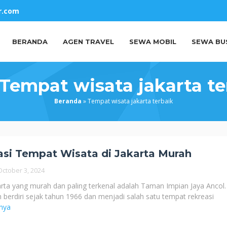
r.com
BERANDA
AGEN TRAVEL
SEWA MOBIL
SEWA BU
Tempat wisata jakarta te
Beranda
»
Tempat wisata jakarta terbaik
si Tempat Wisata di Jakarta Murah
October 3, 2024
arta yang murah dan paling terkenal adalah Taman Impian Jaya Ancol.
h berdiri sejak tahun 1966 dan menjadi salah satu tempat rekreasi
nya