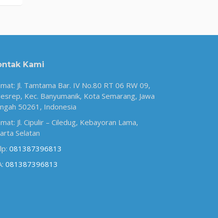
ontak Kami
amat: Jl. Tamtama Bar. IV No.80 RT 06 RW 09,
esrep, Kec. Banyumanik, Kota Semarang, Jawa
ngah 50261, Indonesia
amat: Jl. Cipulir – Ciledug, Kebayoran Lama,
karta Selatan
lp:
081387396813
A:
081387396813