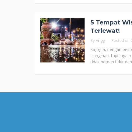
5 Tempat Wis
Terlewat!
By
Anggi
Posted on
SaJogja, dengan pes
siang hari, tapi jug
tidak pernah tidur da