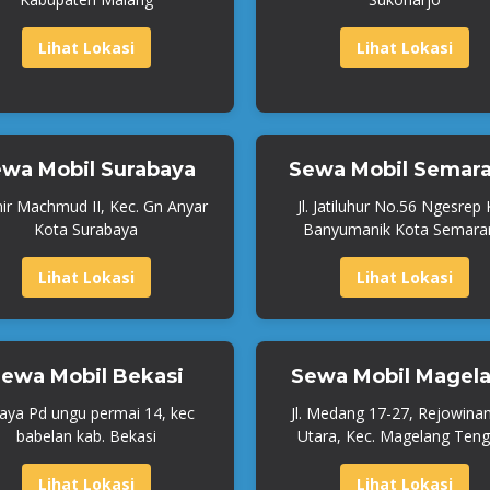
Lihat Lokasi
Lihat Lokasi
wa Mobil Surabaya
Sewa Mobil Semar
mir Machmud II, Kec. Gn Anyar
Jl. Jatiluhur No.56 Ngesrep
Kota Surabaya
Banyumanik Kota Semara
Lihat Lokasi
Lihat Lokasi
ewa Mobil Bekasi
Sewa Mobil Magel
Raya Pd ungu permai 14, kec
Jl. Medang 17-27, Rejowina
babelan kab. Bekasi
Utara, Kec. Magelang Teng
Lihat Lokasi
Lihat Lokasi