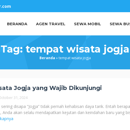
r.com
BERANDA
AGEN TRAVEL
SEWA MOBIL
SEWA BU
Tag:
tempat wisata jogja
Beranda
»
tempat wisata jogja
ata Jogja yang Wajib Dikunjungi
October 31, 2024
sering disapa “Jogja” tidak pernah kehabisan daya tarik. Entah berapa
ni, Anda akan selalu mendapatkan kejutan dan keindahan baru yang bi
gkapnya