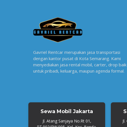
Gavriel Rentcar merupakan jasa transportasi
dengan kantor pusat di Kota Semarang. Kami
menyediakan jasa rental mobil, carter, drop baik
untuk pribadi, keluarga, maupun agenda formal.
Sewa Mobil Jakarta
S
Jl. Atang Sanjaya No.Rt 01,
Jl
RT.002/RW.005, Kel, Kec. Benda,