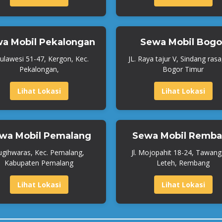
a Mobil Pekalongan
Sewa Mobil Bogo
 Sulawesi 51-47, Kergon, Kec.
JL. Raya tajur V, Sindang rasa
Pekalongan,
Bogor Timur
Lihat Lokasi
Lihat Lokasi
wa Mobil Pemalang
Sewa Mobil Remb
ugihwaras, Kec. Pemalang,
Jl. Mojopahit 18-24, Tawangs
Kabupaten Pemalang
Leteh, Rembang
Lihat Lokasi
Lihat Lokasi