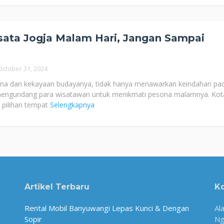
ata Jogja Malam Hari, Jangan Sampai
October 31, 2024
ona dan kekayaan budayanya, tidak hanya menawarkan keindahan pa
a mengundang para wisatawan untuk menikmati pesona malamnya. Kota
n pilihan tempat
Selengkapnya
Artikel Terbaru
K
Rental Mobil Banyuwangi Lepas Kunci & Dengan
Al
Sopir
Ng