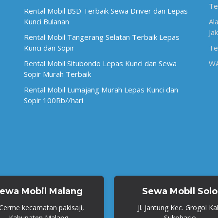
Te
Rental Mobil BSD Terbaik Sewa Driver dan Lepas
Kunci Bulanan
Al
Ja
Rental Mobil Tangerang Selatan Terbaik Lepas
Kunci dan Sopir
Te
Rental Mobil Situbondo Lepas Kunci dan Sewa
W
Sopir Murah Terbaik
Rental Mobil Lumajang Murah Lepas Kunci dan
Sopir 100Rb//hari
ewa Mobil Malang
Sewa Mobil Solo
. Cerme kecamatan pakisaji,
Jl. Jantung Kec. Grogol Ka
Kabupaten Malang
Sukoharjo