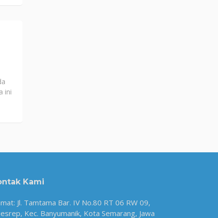
da
 ini
ontak Kami
amat: Jl. Tamtama Bar. IV No.80 RT 06 RW 09,
esrep, Kec. Banyumanik, Kota Semarang, Jawa