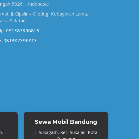
ngah 50261, Indonesia
amat: Jl. Cipulir – Ciledug, Kebayoran Lama,
karta Selatan
lp:
081387396813
A:
081387396813
Sewa Mobil Bandung
b.
Jl. Sukagalih, Kec. Sukajadi Kota
Bandung