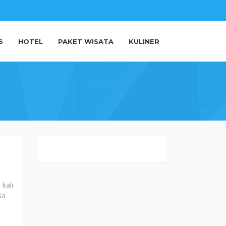
S
HOTEL
PAKET WISATA
KULINER
 kali
sa