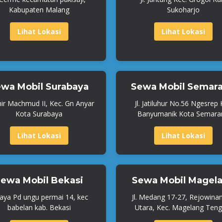
Kabupaten Malang
Sukoharjo
Lihat Lokasi
Lihat Lokasi
wa Mobil Surabaya
Sewa Mobil Semar
mir Machmud II, Kec. Gn Anyar
Jl. Jatiluhur No.56 Ngesrep
Kota Surabaya
Banyumanik Kota Semara
Lihat Lokasi
Lihat Lokasi
ewa Mobil Bekasi
Sewa Mobil Magel
Raya Pd ungu permai 14, kec
Jl. Medang 17-27, Rejowina
babelan kab. Bekasi
Utara, Kec. Magelang Teng