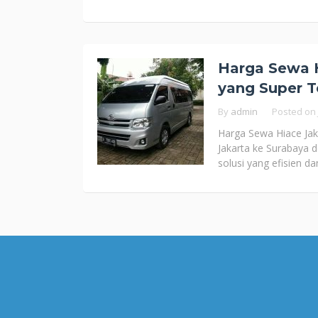
Harga Sewa H
yang Super T
By
admin
Posted on
Harga Sewa Hiace Jak
Jakarta ke Surabaya 
solusi yang efisien d