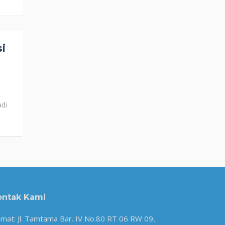
i
adi
ontak Kami
amat: Jl. Tamtama Bar. IV No.80 RT 06 RW 09,