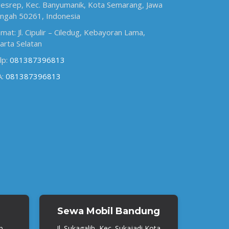
esrep, Kec. Banyumanik, Kota Semarang, Jawa
ngah 50261, Indonesia
amat: Jl. Cipulir – Ciledug, Kebayoran Lama,
karta Selatan
lp:
081387396813
A:
081387396813
Sewa Mobil Bandung
b.
Jl. Sukagalih, Kec. Sukajadi Kota