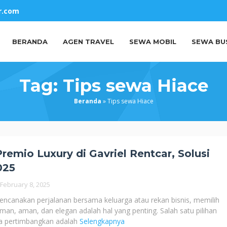
r.com
BERANDA
AGEN TRAVEL
SEWA MOBIL
SEWA BU
Tag:
Tips sewa Hiace
Beranda
»
Tips sewa Hiace
remio Luxury di Gavriel Rentcar, Solusi
025
February 8, 2025
encanakan perjalanan bersama keluarga atau rekan bisnis, memilih
man, aman, dan elegan adalah hal yang penting. Salah satu pilihan
da pertimbangkan adalah
Selengkapnya