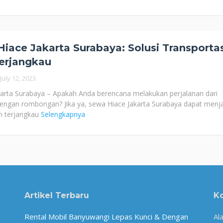
iace Jakarta Surabaya: Solusi Transportas
erjangkau
July 12, 2023
arta Surabaya – Apakah Anda berencana melakukan perjalanan dari
dengan rombongan? Jika ya, sewa Hiace Jakarta Surabaya dapat menj
an terjangkau
Selengkapnya
Artikel Terbaru
K
Rental Mobil Banyuwangi Lepas Kunci & Dengan
Al