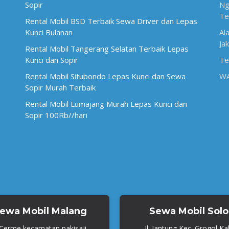
Sopir
Ng
Te
Rental Mobil BSD Terbaik Sewa Driver dan Lepas
Kunci Bulanan
Al
Ja
Rental Mobil Tangerang Selatan Terbaik Lepas
Kunci dan Sopir
Te
Rental Mobil Situbondo Lepas Kunci dan Sewa
W
Sopir Murah Terbaik
Rental Mobil Lumajang Murah Lepas Kunci dan
Sopir 100Rb//hari
ewa Mobil Malang
Sewa Mobil Solo
. Cerme kecamatan pakisaji,
Jl. Jantung Kec. Grogol Ka