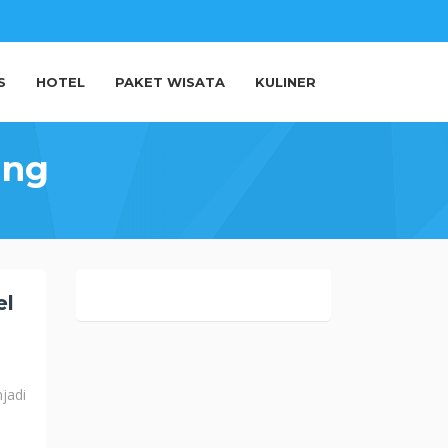
S
HOTEL
PAKET WISATA
KULINER
ang
el
jadi