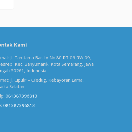
ontak Kami
amat: Jl. Tamtama Bar. IV No.80 RT 06 RW 09,
esrep, Kec. Banyumanik, Kota Semarang, Jawa
ngah 50261, Indonesia
amat: Jl. Cipulir – Ciledug, Kebayoran Lama,
karta Selatan
lp:
081387396813
A:
081387396813