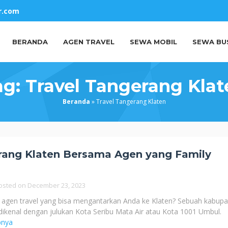
r.com
BERANDA
AGEN TRAVEL
SEWA MOBIL
SEWA BU
ag:
Travel Tangerang Klat
Beranda
»
Travel Tangerang Klaten
rang Klaten Bersama Agen yang Family
osted on
December 23, 2023
agen travel yang bisa mengantarkan Anda ke Klaten? Sebuah kabupa
dikenal dengan julukan Kota Seribu Mata Air atau Kota 1001 Umbul.
pnya