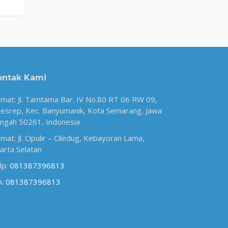
ontak Kami
amat: Jl. Tamtama Bar. IV No.80 RT 06 RW 09,
esrep, Kec. Banyumanik, Kota Semarang, Jawa
ngah 50261, Indonesia
amat: Jl. Cipulir – Ciledug, Kebayoran Lama,
karta Selatan
lp:
081387396813
A:
081387396813