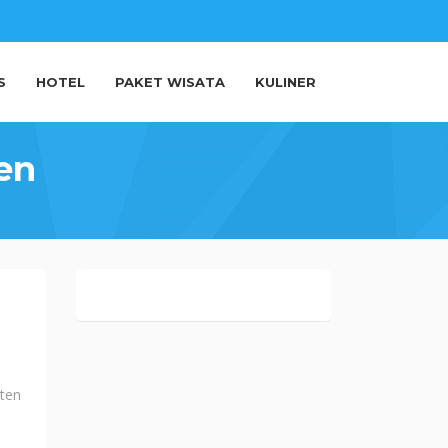
S
HOTEL
PAKET WISATA
KULINER
en
ten