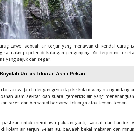
urug Lawe, sebuah air terjun yang menawan di Kendal. Curug 
g semakin populer di kalangan pengunjung. Air terjun ini terleta
na yang sejuk dan segar.
Boyolali Untuk Liburan Akhir Pekan
ter dan airnya jatuh dengan gemerlap ke kolam yang mengundang u
dahan alam sekitar dan suara gemericik air yang menenangkan.
kan stres dan bersantai bersama keluarga atau teman-teman.
 pastikan untuk membawa pakaian ganti, sandal, dan handuk. 
i kolam air terjun. Selain itu, bawalah bekal makanan dan minu