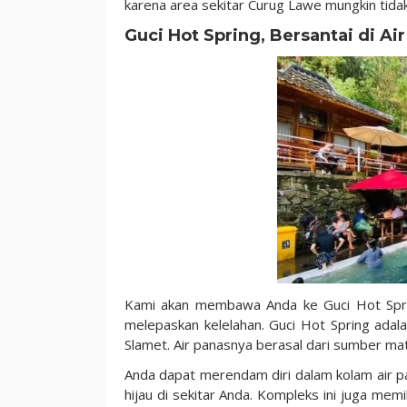
karena area sekitar Curug Lawe mungkin tidak 
Guci Hot Spring, Bersantai di Ai
Kami akan membawa Anda ke Guci Hot Sprin
melepaskan kelelahan. Guci Hot Spring adal
Slamet. Air panasnya berasal dari sumber ma
Anda dapat merendam diri dalam kolam air
hijau di sekitar Anda. Kompleks ini juga memil