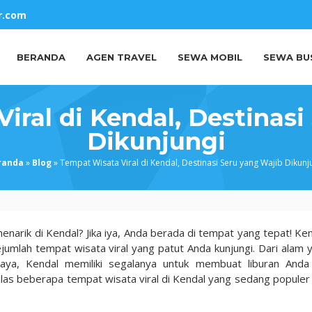
r.com
BERANDA
AGEN TRAVEL
SEWA MOBIL
SEWA BU
iral di Kendal, Destinasi
Dikunjungi
randa
»
Blog
»
Tempat Wisata Viral di Kendal, Destinasi Seru yang Wajib Dikunj
enarik di Kendal? Jika iya, Anda berada di tempat yang tepat! Ken
umlah tempat wisata viral yang patut Anda kunjungi. Dari alam 
ya, Kendal memiliki segalanya untuk membuat liburan Anda
gulas beberapa tempat wisata viral di Kendal yang sedang populer