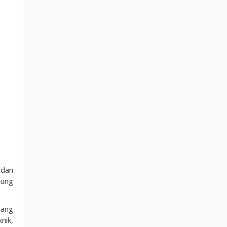
 dan
nung
yang
nik,