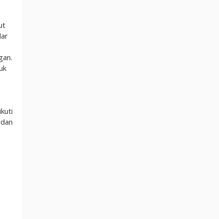
ut
dar
gan.
uk
kuti
 dan