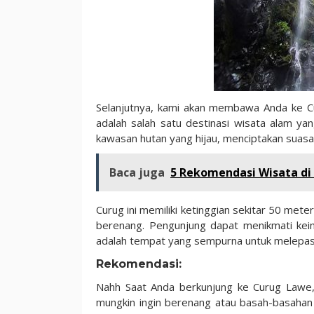
Selanjutnya, kami akan membawa Anda ke C
adalah salah satu destinasi wisata alam yan
kawasan hutan yang hijau, menciptakan suasa
Baca juga
5 Rekomendasi Wisata di 
Curug ini memiliki ketinggian sekitar 50 me
berenang. Pengunjung dapat menikmati kein
adalah tempat yang sempurna untuk melepas
Rekomendasi:
Nahh Saat Anda berkunjung ke Curug Lawe,
mungkin ingin berenang atau basah-basahan d