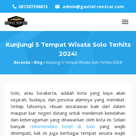
Skip
081387396813
admin@gavriel-rentcar.com
to
content
Kunjungi 5 Tempat Wisata Solo Terhits
2024!
Beranda
»
Blog
»
Kunjungi 5 Tempat Wisata Solo Terhits 2024!
Kunjungi
Solo, atau Surakarta, adalah kota yang kaya akan
5
sejarah, budaya, dan pesona alamnya yang memikat.
Tempat
Setiap tahunnya, ribuan wisatawan baik dari dalam
Wisata
maupun luar negeri datang untuk menikmati keindahan
Solo
dan keberagaman yang ditawarkan oleh kota ini. Selain
Terhits
banyak
rekomendasi hotel di Solo
yang wajib
2024!
ditempati, kali ini juga berbagai tempat wisata wajib