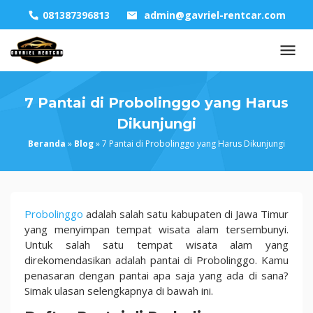
Skip
081387396813
admin@gavriel-rentcar.com
to
content
7 Pantai di Probolinggo yang Harus
Dikunjungi
Beranda
»
Blog
»
7 Pantai di Probolinggo yang Harus Dikunjungi
7
Probolinggo
adalah salah satu kabupaten di Jawa Timur
Pantai
yang menyimpan tempat wisata alam tersembunyi.
di
Untuk salah satu tempat wisata alam yang
Probolinggo
direkomendasikan adalah pantai di Probolinggo. Kamu
yang
penasaran dengan pantai apa saja yang ada di sana?
Harus
Simak ulasan selengkapnya di bawah ini.
Dikunjungi