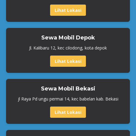
Lihat Lokasi
Sewa Mobil Depok
Jl. Kalibaru 12, kec cilodong, kota depok
Lihat Lokasi
Sewa Mobil Bekasi
jl Raya Pd ungu permai 14, kec babelan kab. Bekasi
Lihat Lokasi