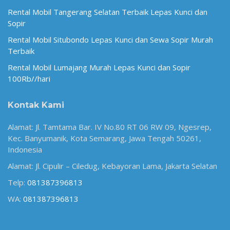
Rental Mobil Tangerang Selatan Terbaik Lepas Kunci dan
Sopir
Rental Mobil Situbondo Lepas Kunci dan Sewa Sopir Murah
Terbaik
Rental Mobil Lumajang Murah Lepas Kunci dan Sopir
100Rb//hari
Kontak Kami
Alamat: Jl. Tamtama Bar. IV No.80 RT 06 RW 09, Ngesrep,
Kec. Banyumanik, Kota Semarang, Jawa Tengah 50261,
Indonesia
Alamat: Jl. Cipulir – Ciledug, Kebayoran Lama, Jakarta Selatan
Telp:
081387396813
WA:
081387396813