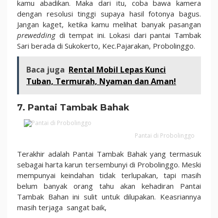
kamu abadikan. Maka dari itu, coba bawa kamera
dengan resolusi tinggi supaya hasil fotonya bagus.
Jangan kaget, ketika kamu melihat banyak pasangan
prewedding
di tempat ini. Lokasi dari pantai Tambak
Sari berada di Sukokerto, Kec.Pajarakan, Probolinggo.
Baca juga
Rental Mobil Lepas Kunci
Tuban, Termurah, Nyaman dan Aman!
7. Pantai Tambak Bahak
Pantai di Probolinggo
Terakhir adalah Pantai Tambak Bahak yang termasuk
sebagai harta karun tersembunyi di Probolinggo. Meski
mempunyai keindahan tidak terlupakan, tapi masih
belum banyak orang tahu akan kehadiran Pantai
Tambak Bahan ini sulit untuk dilupakan. Keasriannya
masih terjaga sangat baik,