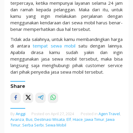
terpercaya, ketika mempunyai layanan selama 24 jam
dan ramah kepada pelanggan. Maka dari itu, untuk
kamu yang ingin melakukan perjalanan dengan
menggunakan kendaraan dari sewa mobil harus benar-
benar memperhatikan dua hal tersebut.
Tidak ada salahnya, untuk kamu membandingkan harga
di antara
tempat sewa mobil
satu dengan lainnya.
Apabila dirasa kamu sudah yakin dan ingin
menggunakan jasa sewa mobil tersebut, maka bisa
langsung saja menghubungi pihak customer service
dari pihak penyedia jasa sewa mobil tersebut.
Share
By
Anggi
Posted on
April 27, 2024
Posted in
Agen Travel
,
Avanza
,
Bus
,
Destinasi Wisata
,
Elf
,
Hiace
,
Jawa Timur
,
Jawa
Timur
,
Serba Serbi
,
Sewa Mobil