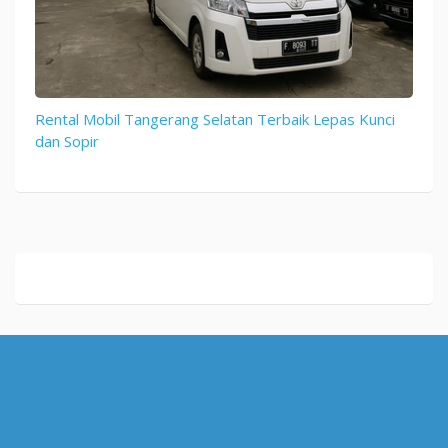
Rental Mobil Tangerang Selatan Terbaik Lepas Kunci
dan Sopir