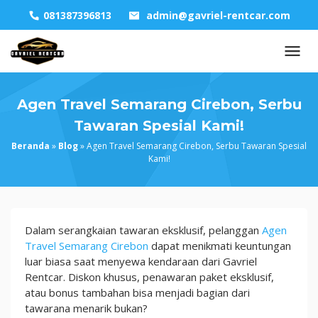
Skip
081387396813
admin@gavriel-rentcar.com
to
content
Agen Travel Semarang Cirebon, Serbu
Tawaran Spesial Kami!
Beranda
»
Blog
»
Agen Travel Semarang Cirebon, Serbu Tawaran Spesial
Kami!
Agen
Dalam serangkaian tawaran eksklusif, pelanggan
Agen
Travel
Travel Semarang Cirebon
dapat menikmati keuntungan
Semarang
luar biasa saat menyewa kendaraan dari Gavriel
Cirebon,
Rentcar. Diskon khusus, penawaran paket eksklusif,
Serbu
atau bonus tambahan bisa menjadi bagian dari
Tawaran
tawarana menarik bukan?