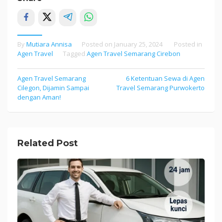
By
Mutiara Annisa
Posted on
January 25, 2024
Posted in
Agen Travel
Tagged
Agen Travel Semarang Cirebon
Agen Travel Semarang
6 Ketentuan Sewa di Agen
Post
Cilegon, Dijamin Sampai
Travel Semarang Purwokerto
navigation
dengan Aman!
Related Post