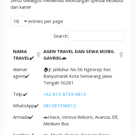
tentu sekaligus menikmati keuntungan spesial eksklusif
dari kami!!
entries per page
Search:
NAMA
AGEN TRAVEL DAN SEWA MOBIL
TRAVEL✔️
GAVRIEL🚗
Alamat
🏠Jl. Jatiluhur No.56 Ngesrep Kec
agent✔️
Banyumanik Kota Semarang Jawa
Tengah 50261
Telp.✔️
+62 813-8739-6813
WhatsApp✔️
081387396813
Armada✔️
🚗Hiace, Innova Reborn, Avanza, Elf,
Medium Bus
Fasilitas✔️
Ac, Musik, Bagasi, Door to Door,