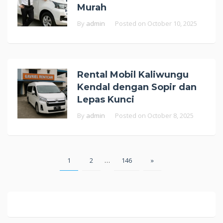
Murah
By
admin
Posted on
October 10, 2025
Rental Mobil Kaliwungu
Kendal dengan Sopir dan
Lepas Kunci
By
admin
Posted on
October 8, 2025
Posts
1
2
…
146
»
pagination