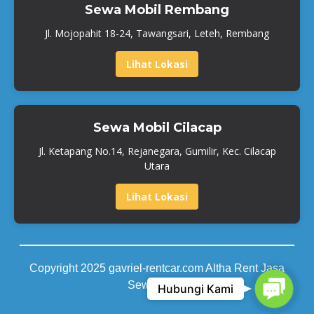
Sewa Mobil Rembang
Jl. Mojopahit 18-24, Tawangsari, Leteh, Rembang
Lihat Lokasi
Sewa Mobil Cilacap
Jl. Ketapang No.14, Rejanegara, Gumilir, Kec. Cilacap
Utara
Lihat Lokasi
Copyright 2025 gavriel-rentcar.com Altha Rent Jasa
Contac
Sewa Mobil
Hubungi Kami