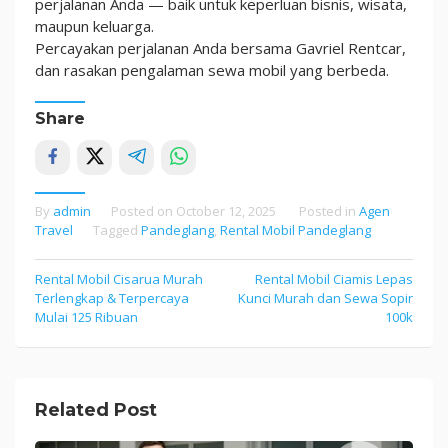
perjalanan Anda — baik untuk keperluan bisnis, wisata,
maupun keluarga.
Percayakan perjalanan Anda bersama Gavriel Rentcar,
dan rasakan pengalaman sewa mobil yang berbeda.
Share
By
admin
Posted on
October 12, 2025
Posted in
Agen
Travel
Tagged
Pandeglang
,
Rental Mobil Pandeglang
Rental Mobil Cisarua Murah
Rental Mobil Ciamis Lepas
Post
Terlengkap & Terpercaya
Kunci Murah dan Sewa Sopir
navigation
Mulai 125 Ribuan
100k
Related Post