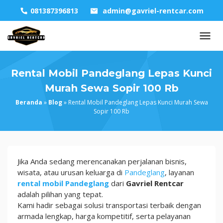
Skip
081387396813
admin@gavriel-rentcar.com
to
content
Rental Mobil Pandeglang Lepas Kunci
Murah Sewa Sopir 100 Rb
Beranda
»
Blog
»
Rental Mobil Pandeglang Lepas Kunci Murah Sewa
Sopir 100 Rb
Rental
Jika Anda sedang merencanakan perjalanan bisnis,
Mobil
wisata, atau urusan keluarga di
Pandeglang
, layanan
Pandeglang
rental mobil Pandeglang
dari
Gavriel Rentcar
Lepas
adalah pilihan yang tepat.
Kunci
Kami hadir sebagai solusi transportasi terbaik dengan
Murah
armada lengkap, harga kompetitif, serta pelayanan