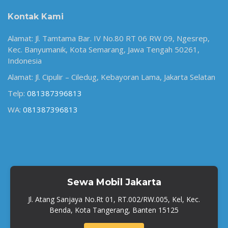
Kontak Kami
Alamat: Jl. Tamtama Bar. IV No.80 RT 06 RW 09, Ngesrep,
Kec. Banyumanik, Kota Semarang, Jawa Tengah 50261,
Indonesia
Alamat: Jl. Cipulir – Ciledug, Kebayoran Lama, Jakarta Selatan
Telp:
081387396813
WA:
081387396813
Sewa Mobil Jakarta
Jl. Atang Sanjaya No.Rt 01, RT.002/RW.005, Kel, Kec.
Benda, Kota Tangerang, Banten 15125