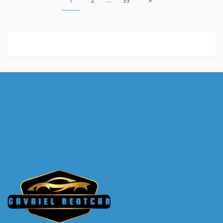
1
2
…
33
»
pagination