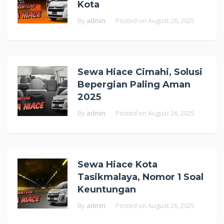
Kota
By
admin
Posted on
August 26, 2025
Sewa Hiace Cimahi, Solusi
Bepergian Paling Aman
2025
By
admin
Posted on
August 26, 2025
Sewa Hiace Kota
Tasikmalaya, Nomor 1 Soal
Keuntungan
By
admin
Posted on
August 26, 2025