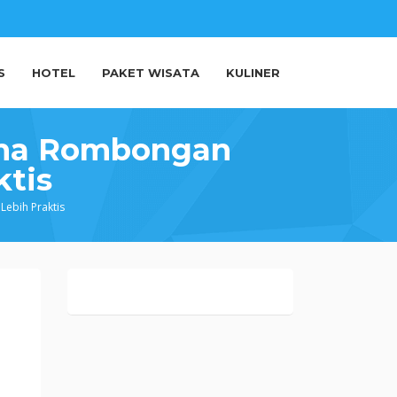
S
HOTEL
PAKET WISATA
KULINER
ama Rombongan
ktis
ebih Praktis