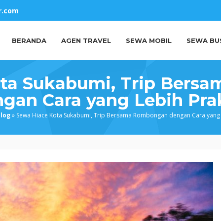
r.com
BERANDA
AGEN TRAVEL
SEWA MOBIL
SEWA BU
ota Sukabumi, Trip Bers
gan Cara yang Lebih Pra
log
»
Sewa Hiace Kota Sukabumi, Trip Bersama Rombongan dengan Cara yang L