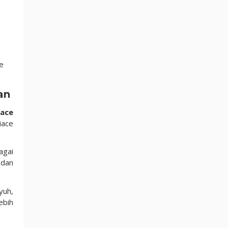
ke
an
iace
iace
agai
 dan
yuh,
ebih