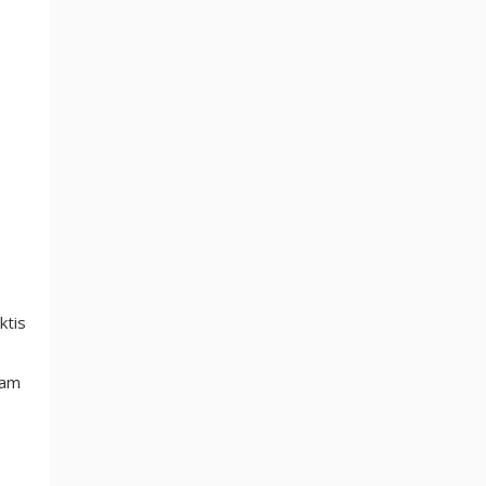
ktis
lam