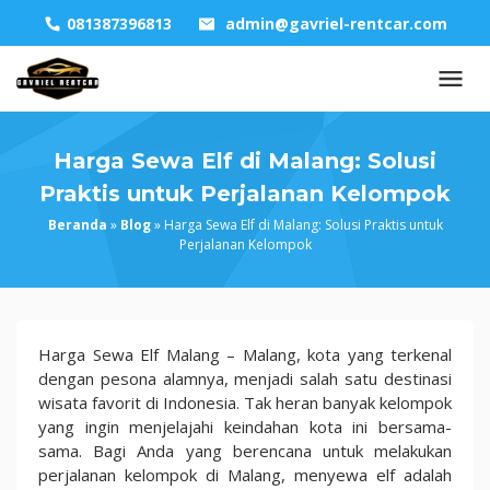
Skip
081387396813
admin@gavriel-rentcar.com
to
content
Harga Sewa Elf di Malang: Solusi
Praktis untuk Perjalanan Kelompok
Beranda
»
Blog
»
Harga Sewa Elf di Malang: Solusi Praktis untuk
Perjalanan Kelompok
Harga
Harga Sewa Elf Malang – Malang, kota yang terkenal
Sewa
dengan pesona alamnya, menjadi salah satu destinasi
Elf
wisata favorit di Indonesia. Tak heran banyak kelompok
di
yang ingin menjelajahi keindahan kota ini bersama-
Malang:
sama. Bagi Anda yang berencana untuk melakukan
Solusi
perjalanan kelompok di Malang, menyewa elf adalah