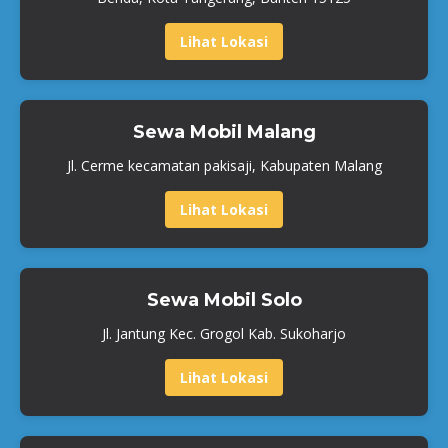
Lihat Lokasi
Sewa Mobil Malang
Jl. Cerme kecamatan pakisaji, Kabupaten Malang
Lihat Lokasi
Sewa Mobil Solo
Jl. Jantung Kec. Grogol Kab. Sukoharjo
Lihat Lokasi