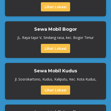
Lihat Lokasi
Sewa Mobil Bogor
JL. Raya tajur V, Sindang rasa, kec. Bogor Timur
Lihat Lokasi
Sewa Mobil Kudus
Jl. Sosrokartono, Kudus, Kaliputu, Kec. Kota Kudus,
Lihat Lokasi