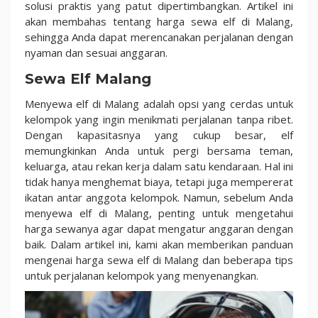
Praktis
solusi praktis yang patut dipertimbangkan. Artikel ini
untuk
akan membahas tentang harga sewa elf di Malang,
Perjalanan
sehingga Anda dapat merencanakan perjalanan dengan
Kelompok
nyaman dan sesuai anggaran.
Sewa Elf Malang
Menyewa elf di Malang adalah opsi yang cerdas untuk
kelompok yang ingin menikmati perjalanan tanpa ribet.
Dengan kapasitasnya yang cukup besar, elf
memungkinkan Anda untuk pergi bersama teman,
keluarga, atau rekan kerja dalam satu kendaraan. Hal ini
tidak hanya menghemat biaya, tetapi juga mempererat
ikatan antar anggota kelompok. Namun, sebelum Anda
menyewa elf di Malang, penting untuk mengetahui
harga sewanya agar dapat mengatur anggaran dengan
baik. Dalam artikel ini, kami akan memberikan panduan
mengenai harga sewa elf di Malang dan beberapa tips
untuk perjalanan kelompok yang menyenangkan.