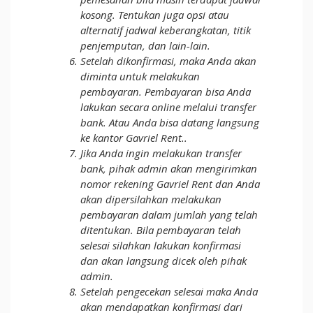
kosong. Tentukan juga opsi atau
alternatif jadwal keberangkatan, titik
penjemputan, dan lain-lain.
Setelah dikonfirmasi, maka Anda akan
diminta untuk melakukan
pembayaran. Pembayaran bisa Anda
lakukan secara online melalui transfer
bank. Atau Anda bisa datang langsung
ke kantor Gavriel Rent..
Jika Anda ingin melakukan transfer
bank, pihak admin akan mengirimkan
nomor rekening Gavriel Rent dan Anda
akan dipersilahkan melakukan
pembayaran dalam jumlah yang telah
ditentukan. Bila pembayaran telah
selesai silahkan lakukan konfirmasi
dan akan langsung dicek oleh pihak
admin.
Setelah pengecekan selesai maka Anda
akan mendapatkan konfirmasi dari