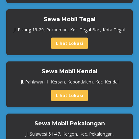
Sewa Mobil Tegal
Jl. Pisang 19-29, Pekauman, Kec. Tegal Bar., Kota Tegal,
Lihat Lokasi
Sewa Mobil Kendal
Jl. Pahlawan 1, Kersan, Kebondalem, Kec. Kendal
Lihat Lokasi
Sewa Mobil Pekalongan
Jl. Sulawesi 51-47, Kergon, Kec. Pekalongan,