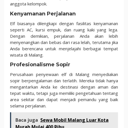
anggota kelompok.
Kenyamanan Perjalanan
Elf biasanya dilengkapi dengan fasilitas kenyamanan
seperti AC, kursi empuk, dan ruang kaki yang lega.
Dengan demikian, perjalanan Anda akan lebih
menyenangkan dan bebas dari rasa lelah, terutama jika
Anda berencana untuk menjelajahi berbagai tempat
wisata di Malang.
Profesionalisme Sopir
Perusahaan penyewaan elf di Malang menyediakan
sopir berpengalaman dan terlatih. Mereka tidak hanya
mengantarkan Anda ke destinasi dengan aman dan
tepat waktu, tetapi juga memiliki pengetahuan tentang
area sekitar dan dapat menjadi pemandu yang baik
selama perjalanan.
Baca juga
Sewa Mobil Malang Luar Kota
Murah Mulai 400 Ribu