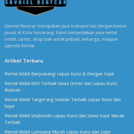
Gavriel Rentcar merupakan jasa transportasi dengan kantor
pusat di Kota Semarang. Kami menyediakan jasa rental
mobil, carter, drop baik untuk pribadi, keluarga, maupun
agenda formal.
Artikel Terbaru
Rental Mobil Banyuwangi Lepas Kunci & Dengan Sopir
Rental Mobil BSD Terbaik Sewa Driver dan Lepas Kunci
Bulanan
Rental Mobil Tangerang Selatan Terbaik Lepas Kunci dan
Sopir
Rental Mobil Situbondo Lepas Kunci dan Sewa Sopir Murah
Terbaik
Rental Mobil Lumajang Murah Lepas Kunci dan Sopir