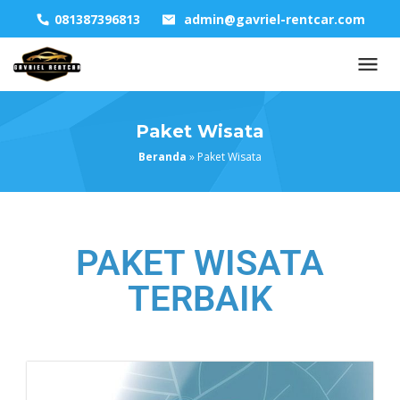
081387396813
admin@gavriel-rentcar.com
Paket Wisata
Beranda
»
Paket Wisata
PAKET WISATA
TERBAIK