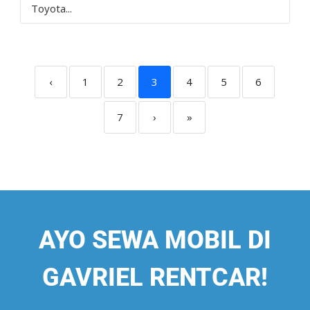
Toyota...
‹
1
2
3
4
5
6
7
›
»
AYO SEWA MOBIL DI
GAVRIEL RENTCAR!