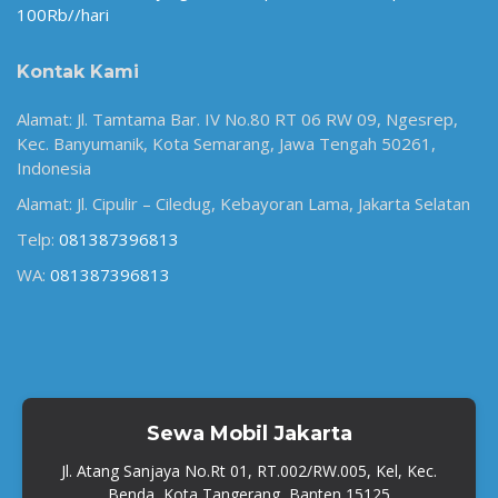
100Rb//hari
Kontak Kami
Alamat: Jl. Tamtama Bar. IV No.80 RT 06 RW 09, Ngesrep,
Kec. Banyumanik, Kota Semarang, Jawa Tengah 50261,
Indonesia
Alamat: Jl. Cipulir – Ciledug, Kebayoran Lama, Jakarta Selatan
Telp:
081387396813
WA:
081387396813
Sewa Mobil Jakarta
Jl. Atang Sanjaya No.Rt 01, RT.002/RW.005, Kel, Kec.
Benda, Kota Tangerang, Banten 15125