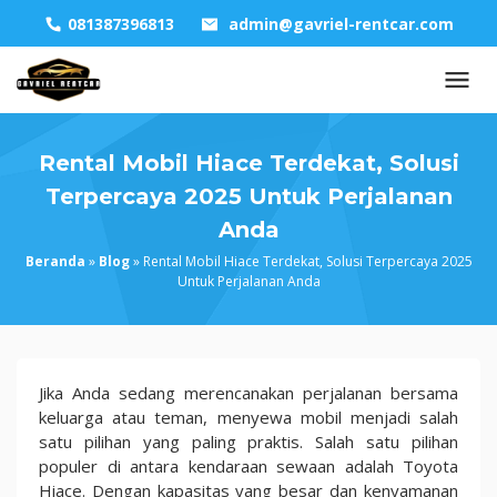
Skip
081387396813
admin@gavriel-rentcar.com
to
content
Rental Mobil Hiace Terdekat, Solusi
Terpercaya 2025 Untuk Perjalanan
Anda
Beranda
»
Blog
»
Rental Mobil Hiace Terdekat, Solusi Terpercaya 2025
Untuk Perjalanan Anda
Rental
Jika Anda sedang merencanakan perjalanan bersama
Mobil
keluarga atau teman, menyewa mobil menjadi salah
Hiace
satu pilihan yang paling praktis. Salah satu pilihan
Terdekat,
populer di antara kendaraan sewaan adalah Toyota
Solusi
Hiace. Dengan kapasitas yang besar dan kenyamanan