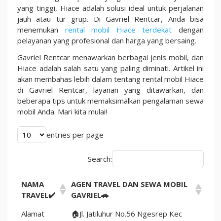
Terpercaya
yang tinggi, Hiace adalah solusi ideal untuk perjalanan
2025
jauh atau tur grup. Di Gavriel Rentcar, Anda bisa
Untuk
menemukan
rental mobil Hiace terdekat
dengan
Perjalanan
pelayanan yang profesional dan harga yang bersaing.
Anda
Gavriel Rentcar menawarkan berbagai jenis mobil, dan
Hiace adalah salah satu yang paling diminati. Artikel ini
akan membahas lebih dalam tentang rental mobil Hiace
di Gavriel Rentcar, layanan yang ditawarkan, dan
beberapa tips untuk memaksimalkan pengalaman sewa
mobil Anda. Mari kita mulai!
entries per page
Search:
NAMA
AGEN TRAVEL DAN SEWA MOBIL
TRAVEL✔️
GAVRIEL🚗
Alamat
🏠Jl. Jatiluhur No.56 Ngesrep Kec