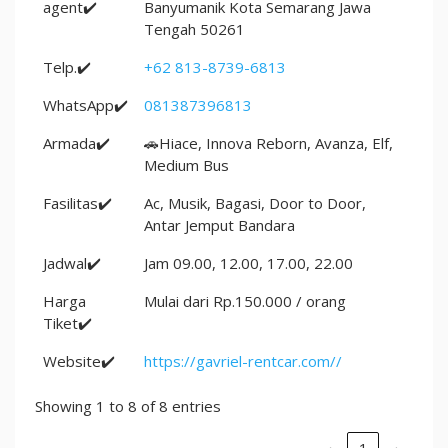
agent✔️
Banyumanik Kota Semarang Jawa
Tengah 50261
Telp.✔️
+62 813-8739-6813
WhatsApp✔️
081387396813
Armada✔️
🚗Hiace, Innova Reborn, Avanza, Elf,
Medium Bus
Fasilitas✔️
Ac, Musik, Bagasi, Door to Door,
Antar Jemput Bandara
Jadwal✔️
Jam 09.00, 12.00, 17.00, 22.00
Harga
Mulai dari Rp.150.000 / orang
Tiket✔️
Website✔️
https://gavriel-rentcar.com//
Showing 1 to 8 of 8 entries
‹
1
›