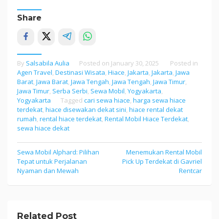
Share
By
Salsabila Aulia
Posted on
January 30, 2025
Posted in
Agen Travel
,
Destinasi Wisata
,
Hiace
,
Jakarta
,
Jakarta
,
Jawa
Barat
,
Jawa Barat
,
Jawa Tengah
,
Jawa Tengah
,
Jawa Timur
,
Jawa Timur
,
Serba Serbi
,
Sewa Mobil
,
Yogyakarta
,
Yogyakarta
Tagged
cari sewa hiace
,
harga sewa hiace
terdekat
,
hiace disewakan dekat sini
,
hiace rental dekat
rumah
,
rental hiace terdekat
,
Rental Mobil Hiace Terdekat
,
sewa hiace dekat
Sewa Mobil Alphard: Pilihan
Menemukan Rental Mobil
Post
Tepat untuk Perjalanan
Pick Up Terdekat di Gavriel
navigation
Nyaman dan Mewah
Rentcar
Related Post