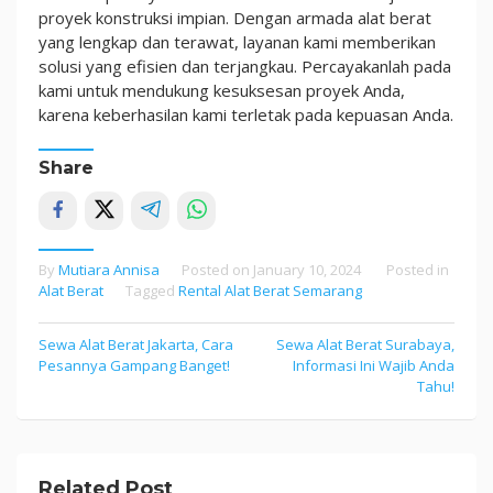
proyek konstruksi impian. Dengan armada alat berat
yang lengkap dan terawat, layanan kami memberikan
solusi yang efisien dan terjangkau. Percayakanlah pada
kami untuk mendukung kesuksesan proyek Anda,
karena keberhasilan kami terletak pada kepuasan Anda.
Share
By
Mutiara Annisa
Posted on
January 10, 2024
Posted in
Alat Berat
Tagged
Rental Alat Berat Semarang
Sewa Alat Berat Jakarta, Cara
Sewa Alat Berat Surabaya,
Post
Pesannya Gampang Banget!
Informasi Ini Wajib Anda
navigation
Tahu!
Related Post