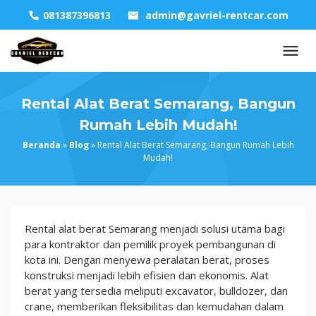
Skip
081387396813
admin@gavriel-rentcar.com
to
content
Rental Alat Berat Semarang, Bangun
Rumah Lebih Mudah!
Beranda
»
Blog
»
Rental Alat Berat Semarang, Bangun Rumah Lebih
Mudah!
Rental
Rental alat berat Semarang menjadi solusi utama bagi
Alat
para kontraktor dan pemilik proyek pembangunan di
Berat
kota ini. Dengan menyewa peralatan berat, proses
Semarang,
konstruksi menjadi lebih efisien dan ekonomis. Alat
Bangun
berat yang tersedia meliputi excavator, bulldozer, dan
Rumah
crane, memberikan fleksibilitas dan kemudahan dalam