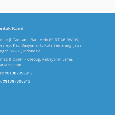
ontak Kami
amat: Jl. Tamtama Bar. IV No.80 RT 06 RW 09,
esrep, Kec. Banyumanik, Kota Semarang, Jawa
ngah 50261, Indonesia
amat: Jl. Cipulir – Ciledug, Kebayoran Lama,
karta Selatan
lp:
081387396813
A:
081387396813