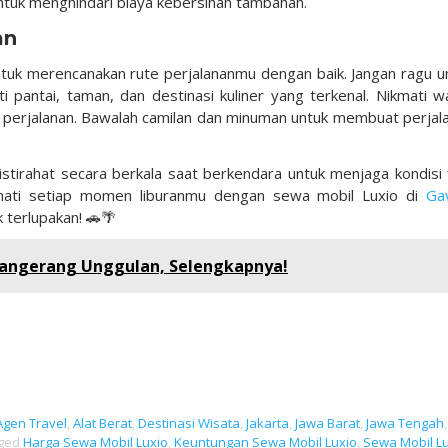
tuk menghindari biaya kebersihan tambahan.
an
ntuk merencanakan rute perjalananmu dengan baik. Jangan ragu u
pantai, taman, dan destinasi kuliner yang terkenal. Nikmati w
perjalanan. Bawalah camilan dan minuman untuk membuat perjal
istirahat secara berkala saat berkendara untuk menjaga kondisi f
kmati setiap momen liburanmu dengan sewa mobil Luxio di
Gav
terlupakan! 🚗🌴
Tangerang Unggulan, Selengkapnya!
Agen Travel
,
Alat Berat
,
Destinasi Wisata
,
Jakarta
,
Jawa Barat
,
Jawa Tengah
,
ged
Harga Sewa Mobil Luxio
,
Keuntungan Sewa Mobil Luxio
,
Sewa Mobil L