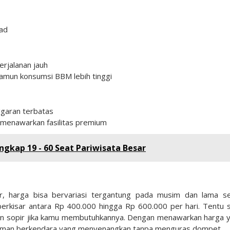
oad
rjalanan jauh
amun konsumsi BBM lebih tinggi
ggaran terbatas
i menawarkan fasilitas premium
ngkap 19 - 60 Seat Pariwisata Besar
r, harga bisa bervariasi tergantung pada musim dan lama s
erkisar antara Rp 400.000 hingga Rp 600.000 per hari. Tentu s
anan sopir jika kamu membutuhkannya. Dengan menawarkan harga 
aman berkendara yang menyenangkan tanpa menguras dompet.