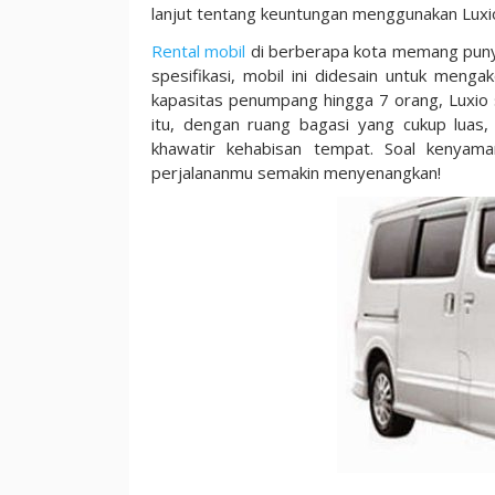
lanjut tentang keuntungan menggunakan Luxi
Rentcar,
Liburan
Rental mobil
di berberapa kota memang punya
Tanpa
spesifikasi, mobil ini didesain untuk men
Beban!
kapasitas penumpang hingga 7 orang, Luxio 
itu, dengan ruang bagasi yang cukup lua
khawatir kehabisan tempat. Soal kenyam
perjalananmu semakin menyenangkan!