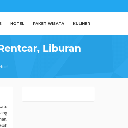
S
HOTEL
PAKET WISATA
KULINER
Rentcar, Liburan
eban!
satu
yang
nan,
ebih