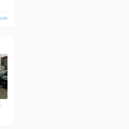
urah
n