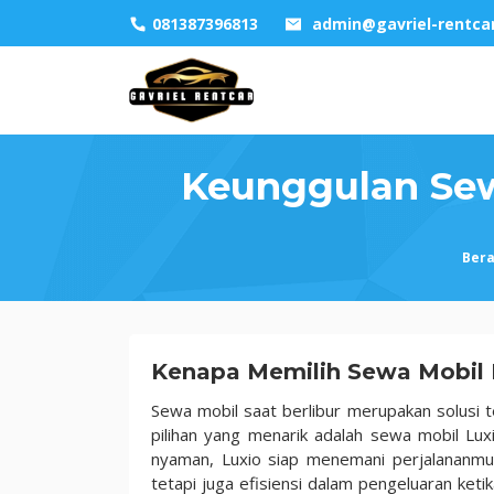
Skip
081387396813
admin@gavriel-rentca
to
content
Keunggulan Sewa
Ber
Keunggulan
Kenapa Memilih Sewa Mobil 
Sewa
Sewa mobil saat berlibur merupakan solusi t
Mobil
pilihan yang menarik adalah sewa mobil Luxi
Luxio
nyaman, Luxio siap menemani perjalananmu
di
tetapi juga efisiensi dalam pengeluaran keti
Gavriel