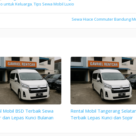
io untuk Keluarga
,
Tips Sewa Mobil Luxio
Sewa Hiace Commuter Bandung M
l Mobil BSD Terbaik Sewa
Rental Mobil Tangerang Selata
r dan Lepas Kunci Bulanan
Terbaik Lepas Kunci dan Sopir