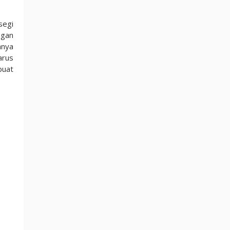
segi
ngan
anya
arus
buat