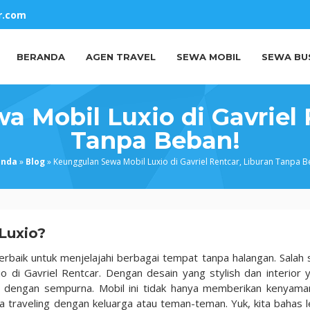
r.com
BERANDA
AGEN TRAVEL
SEWA MOBIL
SEWA BU
 Mobil Luxio di Gavriel 
Tanpa Beban!
anda
»
Blog
»
Keunggulan Sewa Mobil Luxio di Gavriel Rentcar, Liburan Tanpa B
Luxio?
erbaik untuk menjelajahi berbagai tempat tanpa halangan. Salah 
o di Gavriel Rentcar. Dengan desain yang stylish dan interior 
 dengan sempurna. Mobil ini tidak hanya memberikan kenyama
ka traveling dengan keluarga atau teman-teman. Yuk, kita bahas l