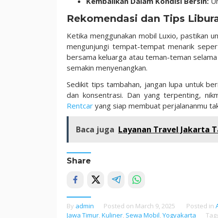
Kembalikan Dalam Kondisi Bersih:
Un
Rekomendasi dan Tips Libur
Ketika menggunakan mobil Luxio, pastikan u
mengunjungi tempat-tempat menarik seperti 
bersama keluarga atau teman-teman selama 
semakin menyenangkan.
Sedikit tips tambahan, jangan lupa untuk ber
dan konsentrasi. Dan yang terpenting, ni
Rentcar
yang siap membuat perjalananmu tak 
Baca juga
Layanan Travel Jakarta 
Share
By
admin
Posted on
March 9, 2025
Posted in
Jawa Timur
,
Kuliner
,
Sewa Mobil
,
Yogyakarta
Tag