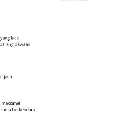
yang luas
barang bawaan
an jauh
 maksimal
elama berkendara