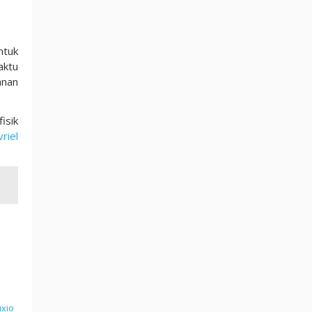
ntuk
aktu
anan
isik
riel
uxio