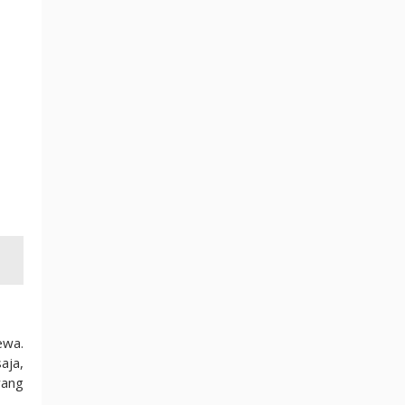
ewa.
aja,
yang