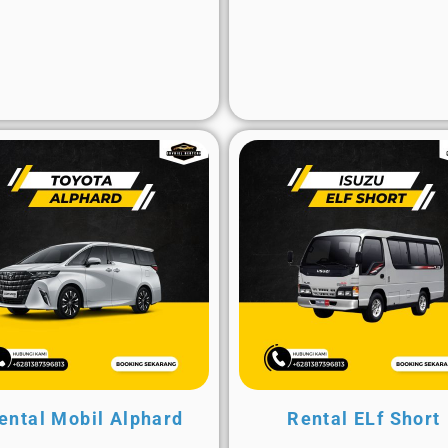
ental Mobil Alphard
Rental ELf Short