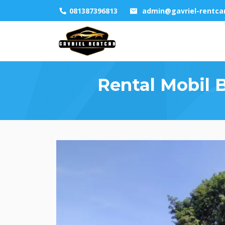
081387396813
admin@gavriel-rentca
Rental Mobil 