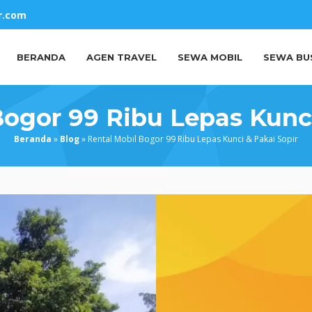
r.com
BERANDA
AGEN TRAVEL
SEWA MOBIL
SEWA BU
Bogor 99 Ribu Lepas Kunci
Beranda
»
Blog
»
Rental Mobil Bogor 99 Ribu Lepas Kunci & Pakai Sopir