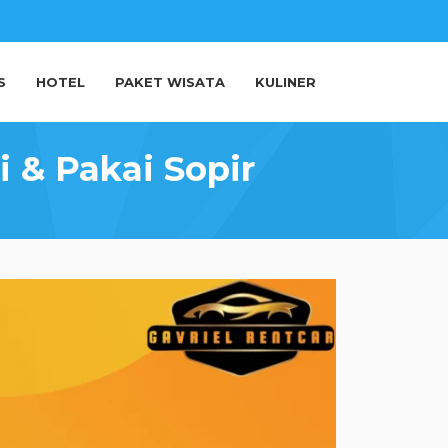
S
HOTEL
PAKET WISATA
KULINER
 & Pakai Sopir