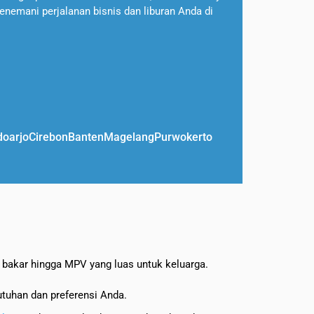
enemani perjalanan bisnis dan liburan Anda di
doarjo
Cirebon
Banten
Magelang
Purwokerto
n bakar hingga MPV yang luas untuk keluarga.
tuhan dan preferensi Anda.