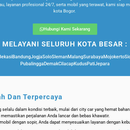
au, layanan profesional 24/7, serta mobil yang terawat, kami siap m
kota Bogor.
Hubungi Kami Sekarang
MELAYANI SELURUH KOTA BESAR :
Bekasi
Bandung
Jogja
Solo
Sleman
Malang
Surabaya
Mojokerto
Si
Pubalingga
Demak
Cilacap
Kudus
Pati
Jepara
ah Dan Terpercaya
selalu dalam kondisi terbaik, mulai dari city car yang hemat baha
 memastikan perjalanan Anda lancar dan bebas khawatir.
 mobil dengan sopir, Anda dapat menyesuaikan layanan dengan kebu