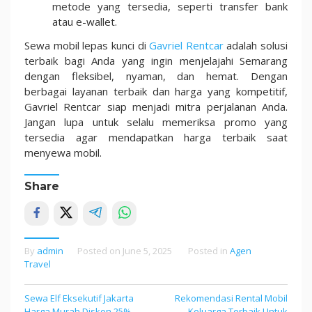
metode yang tersedia, seperti transfer bank
atau e-wallet.
Sewa mobil lepas kunci di
Gavriel Rentcar
adalah solusi
terbaik bagi Anda yang ingin menjelajahi Semarang
dengan fleksibel, nyaman, dan hemat. Dengan
berbagai layanan terbaik dan harga yang kompetitif,
Gavriel Rentcar siap menjadi mitra perjalanan Anda.
Jangan lupa untuk selalu memeriksa promo yang
tersedia agar mendapatkan harga terbaik saat
menyewa mobil.
Share
By
admin
Posted on
June 5, 2025
Posted in
Agen
Travel
Sewa Elf Eksekutif Jakarta
Rekomendasi Rental Mobil
Post
Harga Murah Diskon 25%
Keluarga Terbaik Untuk