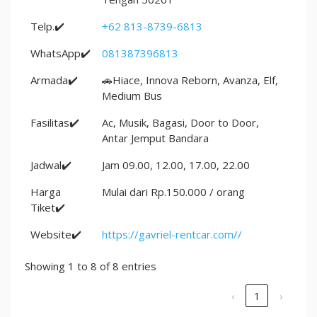
Telp.✔️
+62 813-8739-6813
WhatsApp✔️
081387396813
Armada✔️
🚗Hiace, Innova Reborn, Avanza, Elf,
Medium Bus
Fasilitas✔️
Ac, Musik, Bagasi, Door to Door,
Antar Jemput Bandara
Jadwal✔️
Jam 09.00, 12.00, 17.00, 22.00
Harga
Mulai dari Rp.150.000 / orang
Tiket✔️
Website✔️
https://gavriel-rentcar.com//
Showing 1 to 8 of 8 entries
‹
1
›