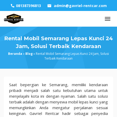
Skip
081387396813
admin@gavriel-rentcar.com
to
content
Rental Mobil Semarang Lepas Kunci 24
Jam, Solusi Terbaik Kendaraan
Beranda
»
Blog
»
Rental Mobil Semarang Lepas Kunci 24 Jam, Solusi
Terbaik Kendaraan
Rental
Saat bepergian ke Semarang, memiliki kendaraan
Mobil
pribadi menjadi salah satu kebutuhan utama untuk
Semarang
menjelajahi kota ini dengan nyaman. Salah satu solusi
Lepas
terbaik adalah dengan menyewa mobil lepas kunci yang
Kunci
memungkinkan Anda mengatur perjalanan sesuai
24
keinginan. Gavriel Rentcar hadir sebagai penyedia