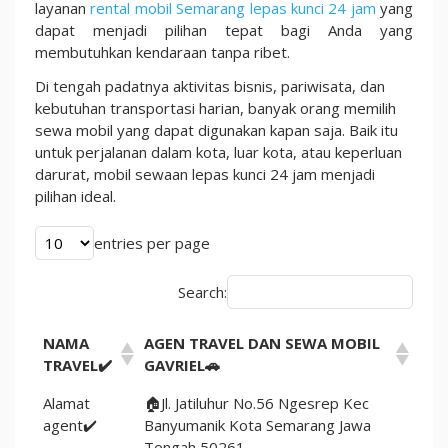
Jam,
layanan
rental mobil Semarang lepas kunci 24 jam
yang
Solusi
dapat menjadi pilihan tepat bagi Anda yang
Terbaik
membutuhkan kendaraan tanpa ribet.
Kendaraan
Di tengah padatnya aktivitas bisnis, pariwisata, dan
kebutuhan transportasi harian, banyak orang memilih
sewa mobil yang dapat digunakan kapan saja. Baik itu
untuk perjalanan dalam kota, luar kota, atau keperluan
darurat, mobil sewaan lepas kunci 24 jam menjadi
pilihan ideal.
entries per page
Search:
NAMA
AGEN TRAVEL DAN SEWA MOBIL
TRAVEL✔️
GAVRIEL🚗
Alamat
🏠Jl. Jatiluhur No.56 Ngesrep Kec
agent✔️
Banyumanik Kota Semarang Jawa
Tengah 50261