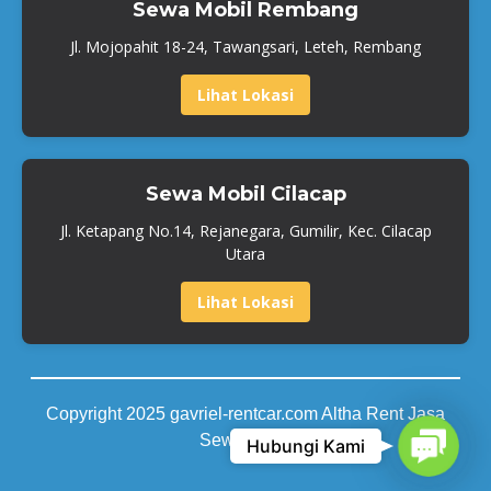
Sewa Mobil Rembang
Jl. Mojopahit 18-24, Tawangsari, Leteh, Rembang
Lihat Lokasi
Sewa Mobil Cilacap
Jl. Ketapang No.14, Rejanegara, Gumilir, Kec. Cilacap
Utara
Lihat Lokasi
Copyright 2025 gavriel-rentcar.com Altha Rent Jasa
Contact
Sewa Mobil
Hubungi Kami