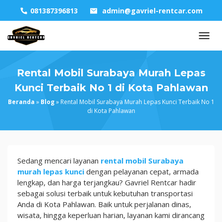
Skip
081387396813
admin@gavriel-rentcar.com
to
content
Rental Mobil Surabaya Murah Lepas
Kunci Terbaik No 1 di Kota Pahlawan
Beranda
»
Blog
»
Rental Mobil Surabaya Murah Lepas Kunci Terbaik No 1
di Kota Pahlawan
Rental
Sedang mencari layanan
rental mobil Surabaya
Mobil
murah lepas kunci
dengan pelayanan cepat, armada
Surabaya
lengkap, dan harga terjangkau? Gavriel Rentcar hadir
Murah
sebagai solusi terbaik untuk kebutuhan transportasi
Lepas
Anda di Kota Pahlawan. Baik untuk perjalanan dinas,
Kunci
wisata, hingga keperluan harian, layanan kami dirancang