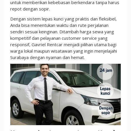
Terbaik
untuk memberikan kebebasan berkendara tanpa harus
No
repot dengan sopir.
1
Dengan sistem lepas kunci yang praktis dan fleksibel,
di
Anda bisa menentukan waktu dan rute perjalanan
Kota
sendiri sesuai keinginan. Ditambah harga sewa yang
Pahlawan
kompetitif dan pelayanan customer service yang
responsif, Gavriel Rentcar menjadi pilihan utama bagi
warga lokal maupun wisatawan yang ingin menjelajahi
Surabaya dengan nyaman dan hemat.