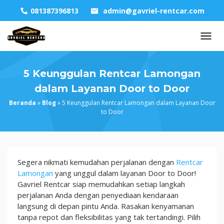
Skip
081387396813
admin@gavriel-rentcar.com
to
content
5 Keunggulan Rentcar Lamongan
dalam Layanan Door to Door
Beranda
»
Blog
»
5 Keunggulan Rentcar Lamongan dalam Layanan Door
to Door
5
Segera nikmati kemudahan perjalanan dengan
Rentcar
Keunggulan
Lamongan
yang unggul dalam layanan Door to Door!
Rentcar
Gavriel Rentcar siap memudahkan setiap langkah
Lamongan
perjalanan Anda dengan penyediaan kendaraan
dalam
langsung di depan pintu Anda. Rasakan kenyamanan
Layanan
tanpa repot dan fleksibilitas yang tak tertandingi. Pilih