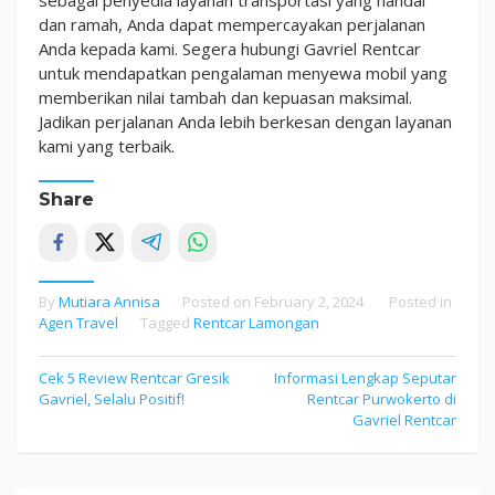
sebagai penyedia layanan transportasi yang handal
dan ramah, Anda dapat mempercayakan perjalanan
Anda kepada kami. Segera hubungi Gavriel Rentcar
untuk mendapatkan pengalaman menyewa mobil yang
memberikan nilai tambah dan kepuasan maksimal.
Jadikan perjalanan Anda lebih berkesan dengan layanan
kami yang terbaik.
Share
By
Mutiara Annisa
Posted on
February 2, 2024
Posted in
Agen Travel
Tagged
Rentcar Lamongan
Cek 5 Review Rentcar Gresik
Informasi Lengkap Seputar
Post
Gavriel, Selalu Positif!
Rentcar Purwokerto di
navigation
Gavriel Rentcar