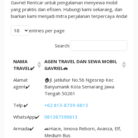
Door
Gavriel Rentcar untuk pengalaman menyewa mobil
to
yang praktis dan efisien. Hubungi kami sekarang, dan
Door
biarkan kami menjadi mitra perjalanan terpercaya Anda!
entries per page
Search:
NAMA
AGEN TRAVEL DAN SEWA MOBIL
TRAVEL✔️
GAVRIEL🚗
Alamat
🏠Jl. Jatiluhur No.56 Ngesrep Kec
agent✔️
Banyumanik Kota Semarang Jawa
Tengah 50261
Telp.✔️
+62 813-8739-6813
WhatsApp✔️
081387396813
Armada✔️
🚗Hiace, Innova Reborn, Avanza, Elf,
Medium Bus