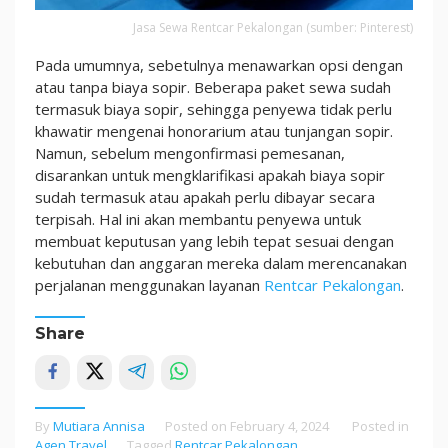
Jasa Sewa Rentcar Pekalongan (sumber: Pinterest)
Pada umumnya, sebetulnya menawarkan opsi dengan
atau tanpa biaya sopir. Beberapa paket sewa sudah
termasuk biaya sopir, sehingga penyewa tidak perlu
khawatir mengenai honorarium atau tunjangan sopir.
Namun, sebelum mengonfirmasi pemesanan,
disarankan untuk mengklarifikasi apakah biaya sopir
sudah termasuk atau apakah perlu dibayar secara
terpisah. Hal ini akan membantu penyewa untuk
membuat keputusan yang lebih tepat sesuai dengan
kebutuhan dan anggaran mereka dalam merencanakan
perjalanan menggunakan layanan
Rentcar Pekalongan
.
Share
By
Mutiara Annisa
Posted on
February 4, 2024
Posted in
Agen Travel
Tagged
Rentcar Pekalongan