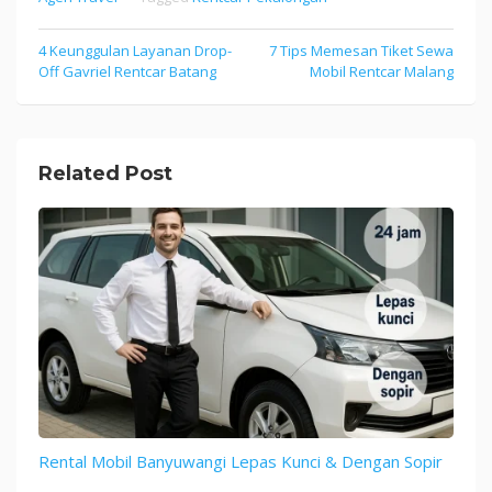
4 Keunggulan Layanan Drop-
7 Tips Memesan Tiket Sewa
Post
Off Gavriel Rentcar Batang
Mobil Rentcar Malang
navigation
Related Post
Rental Mobil Banyuwangi Lepas Kunci & Dengan Sopir