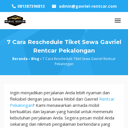
Skip
081387396813
admin@gavriel-rentcar.com
to
content
7 Cara Reschedule Tiket Sewa Gavriel
Rentcar Pekalongan
Beranda
»
Blog
»
7 Cara Reschedule Tiket Sewa Gavriel Rentcar
Pekalongan
7
Ingin menjadikan perjalanan Anda lebih nyaman dan
Cara
fleksibel dengan Jasa Sewa Mobil dari Gavriel
Rentcar
Reschedule
Pekalongan
? Kami menawarkan armada mobil
Tiket
berkualitas dan layanan yang handal untuk memenuhi
Sewa
kebutuhan perjalanan Anda. Segera pesan mobil Anda
Gavriel
sekarang dan nikmati pengalaman berkendara yang