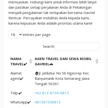
Rentcar
memuaskan. Hubungi kami untuk informasi lebih lanjut
Pekalongan
dan pastikan setiap perjalanan Anda di Pekalongan
menjadi pengalaman tak terlupakan bersama Gavriel
Rentcar. Percayakan mobilitas Anda kepada kami,
karena kepuasan Anda adalah prioritas utama kami!
entries per page
Search:
NAMA
AGEN TRAVEL DAN SEWA MOBIL
TRAVEL✔️
GAVRIEL🚗
Alamat
🏠Jl. Jatiluhur No.56 Ngesrep Kec
agent✔️
Banyumanik Kota Semarang Jawa
Tengah 50261
Telp.✔️
+62 813-8739-6813
WhatsApp✔️
081387396813