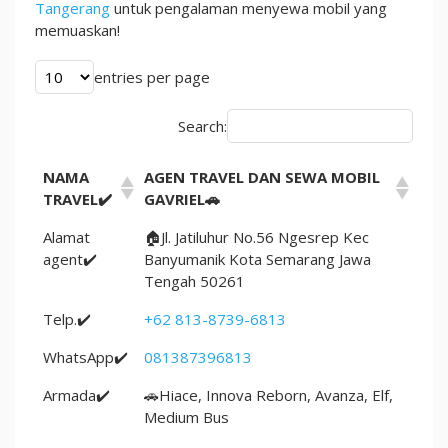
Rentcar
Tangerang
untuk pengalaman menyewa mobil yang
Tangerang
memuaskan!
entries per page
Search:
NAMA
AGEN TRAVEL DAN SEWA MOBIL
TRAVEL✔️
GAVRIEL🚗
Alamat
🏠Jl. Jatiluhur No.56 Ngesrep Kec
agent✔️
Banyumanik Kota Semarang Jawa
Tengah 50261
Telp.✔️
+62 813-8739-6813
WhatsApp✔️
081387396813
Armada✔️
🚗Hiace, Innova Reborn, Avanza, Elf,
Medium Bus