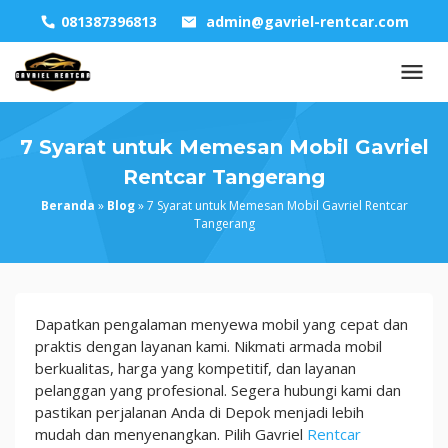
Skip
081387396813
admin@gavriel-rentcar.com
to
content
7 Syarat untuk Memesan Mobil Gavriel
Rentcar Tangerang
Beranda
»
Blog
»
7 Syarat untuk Memesan Mobil Gavriel Rentcar
Tangerang
7
Dapatkan pengalaman menyewa mobil yang cepat dan
Syarat
praktis dengan layanan kami. Nikmati armada mobil
untuk
berkualitas, harga yang kompetitif, dan layanan
Memesan
pelanggan yang profesional. Segera hubungi kami dan
Mobil
pastikan perjalanan Anda di Depok menjadi lebih
Gavriel
mudah dan menyenangkan. Pilih Gavriel
Rentcar