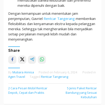
memastikan bahwa kebutuhan dan preferensi
mereka dipenuhi dengan baik.
Dengan kemampuan untuk menentukan jam
penjemputan, Gavriel
Rentcar Tangerang
memberikan
fleksibilitas dan kenyamanan ekstra kepada pelanggan
mereka. Sehingga tak mengherankan bila menjadikan
setiap perjalanan menjadi lebih mudah dan
menyenangkan.
Share
By
Mutiara Annisa
Posted on
February 6, 2024
Posted in
Agen Travel
Tagged
Rentcar Tangerang
2 Cara Pesan Mobil Rentcar
5 Jenis Paket Rentcar
Post
Depok, Cepat dan Praktis
Bandung yang Sesuai
navigation
Kebutuhan